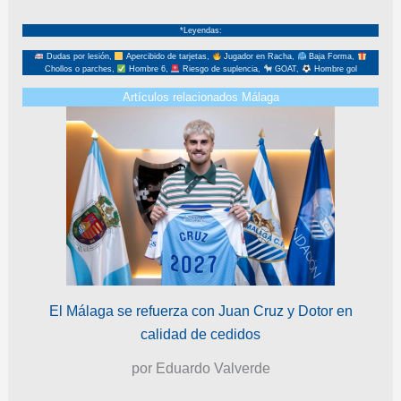
*Leyendas:
Dudas por lesión,
Apercibido de tarjetas,
Jugador en Racha,
Baja Forma,
Chollos o parches,
Hombre 6,
Riesgo de suplencia,
GOAT,
Hombre gol
Artículos relacionados Málaga
El Málaga se refuerza con Juan Cruz y Dotor en
calidad de cedidos
por Eduardo Valverde