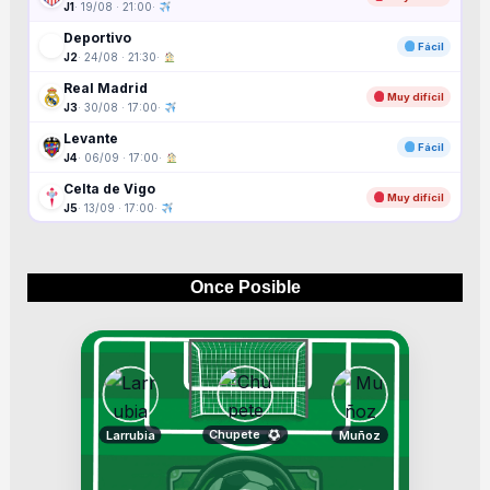
J1
· 19/08 · 21:00
·
Deportivo
Fácil
J2
· 24/08 · 21:30
·
Real Madrid
Muy difícil
J3
· 30/08 · 17:00
·
Levante
Fácil
J4
· 06/09 · 17:00
·
Celta de Vigo
Muy difícil
J5
· 13/09 · 17:00
·
Once Posible
Chupete
Larrubia
Muñoz