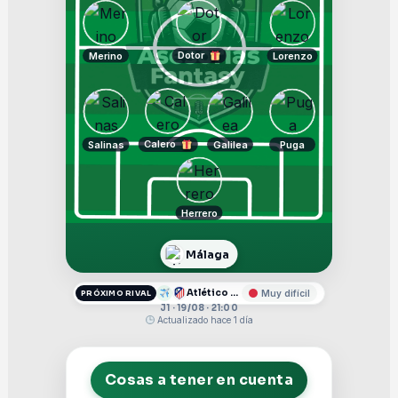
Dotor
Merino
Lorenzo
Calero
Salinas
Galilea
Puga
Herrero
Málaga
Atlético de Madrid
Muy difícil
PRÓXIMO RIVAL
J1 · 19/08 · 21:00
Actualizado hace 1 día
Cosas a tener en cuenta