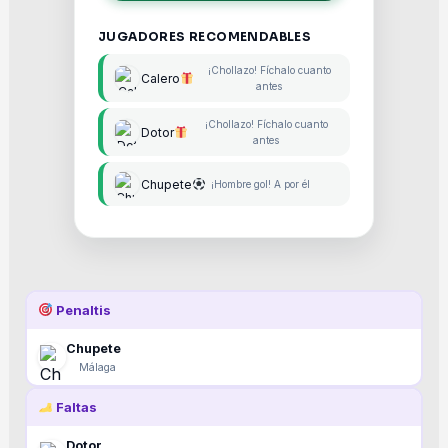
JUGADORES RECOMENDABLES
¡Chollazo! Fíchalo cuanto
Calero
antes
¡Chollazo! Fíchalo cuanto
Dotor
antes
Chupete
¡Hombre gol! A por él
Penaltis
Chupete
Málaga
Faltas
Dotor