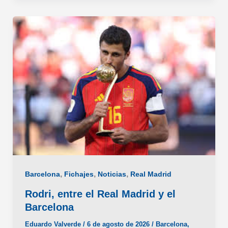
con
el
Real
Madrid
hasta
2032
,
,
,
Barcelona
Fichajes
Noticias
Real Madrid
Rodri, entre el Real Madrid y el
Barcelona
Eduardo Valverde
/
6 de agosto de 2026
/
Barcelona
,