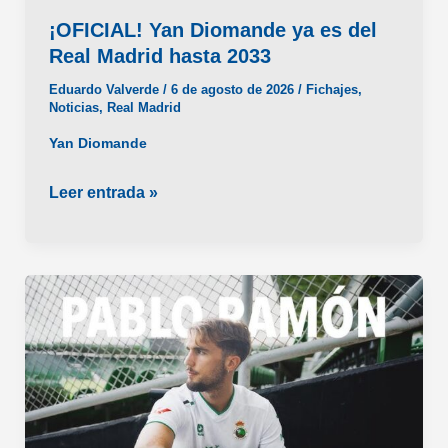
¡OFICIAL! Yan Diomande ya es del
Real Madrid hasta 2033
Eduardo Valverde
/
6 de agosto de 2026
/
Fichajes
,
Noticias
,
Real Madrid
Yan Diomande
¡OFICIAL!
Leer entrada »
Yan
Diomande
ya
es
del
Real
Madrid
hasta
2033