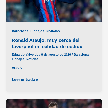
,
,
Barcelona
Fichajes
Noticias
Ronald Araujo, muy cerca del
Liverpool en calidad de cedido
Eduardo Valverde
/
8 de agosto de 2026
/
Barcelona
,
Fichajes
,
Noticias
Araujo
Ronald
Leer entrada »
Araujo,
muy
cerca
del