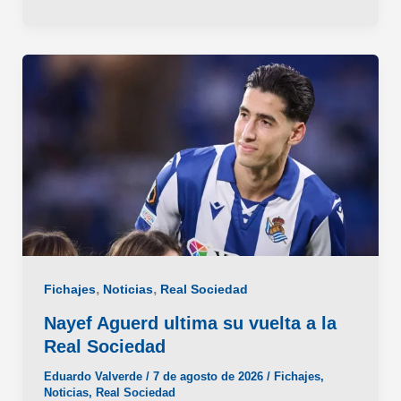
cesión
inminente
al
Racing
de
Santander
,
,
Fichajes
Noticias
Real Sociedad
Nayef Aguerd ultima su vuelta a la
Real Sociedad
Eduardo Valverde
/
7 de agosto de 2026
/
Fichajes
,
Noticias
,
Real Sociedad