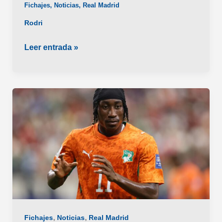
Fichajes
,
Noticias
,
Real Madrid
Rodri
Rodri,
Leer entrada »
entre
el
Real
Madrid
y
el
Barcelona
,
,
Fichajes
Noticias
Real Madrid