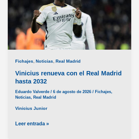
ante
el
Mónaco
,
,
Fichajes
Noticias
Real Madrid
Vinicius renueva con el Real Madrid
hasta 2032
Eduardo Valverde
/
6 de agosto de 2026
/
Fichajes
,
Noticias
,
Real Madrid
Vinicius Junior
Vinicius
Leer entrada »
renueva