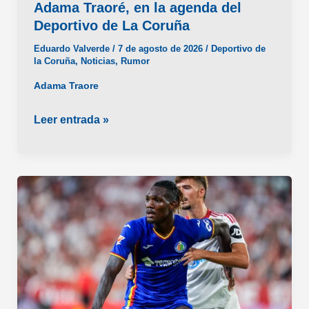
Adama Traoré, en la agenda del
Deportivo de La Coruña
Eduardo Valverde
/
7 de agosto de 2026
/
Deportivo de
la Coruña
,
Noticias
,
Rumor
Adama Traore
Adama
Leer entrada »
Traoré,
en
la
agenda
del
Deportivo
de
La
Coruña