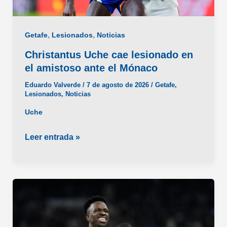
,
,
Getafe
Lesionados
Noticias
Christantus Uche cae lesionado en
el amistoso ante el Mónaco
Eduardo Valverde
/
7 de agosto de 2026
/
Getafe
,
Lesionados
,
Noticias
Uche
Christantus
Leer entrada »
Uche
cae
lesionado
en
el
amistoso