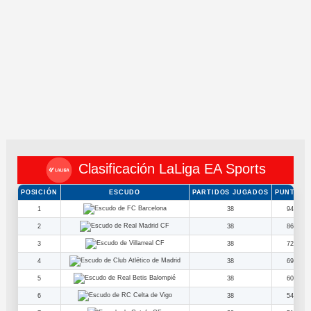
Clasificación LaLiga EA Sports
POSICIÓN
ESCUDO
PARTIDOS JUGADOS
PUNTOS
1
38
94
2
38
86
3
38
72
4
38
69
5
38
60
6
38
54