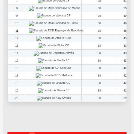
7
38
51
8
38
50
9
38
49
10
38
46
11
38
46
12
38
45
13
38
43
14
38
43
15
38
43
16
38
42
17
38
42
18
38
42
19
38
41
20
38
29