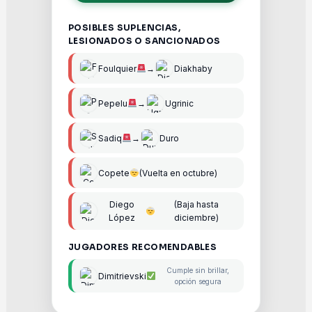
POSIBLES SUPLENCIAS,
LESIONADOS O SANCIONADOS
Foulquier
→
Diakhaby
Pepelu
→
Ugrinic
Sadiq
→
Duro
Copete
(Vuelta en octubre)
Diego
(Baja hasta
López
diciembre)
JUGADORES RECOMENDABLES
Cumple sin brillar,
Dimitrievski
opción segura