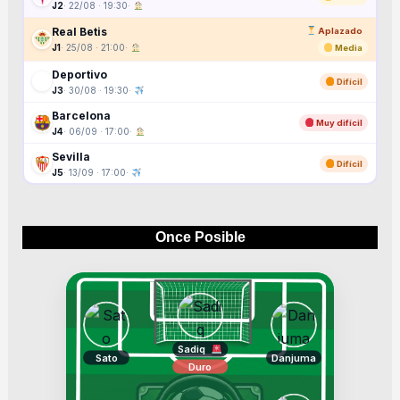
J2
· 22/08 · 19:30
·
Real Betis
Aplazado
J1
· 25/08 · 21:00
·
Media
Deportivo
Difícil
J3
· 30/08 · 19:30
·
Barcelona
Muy difícil
J4
· 06/09 · 17:00
·
Sevilla
Difícil
J5
· 13/09 · 17:00
·
Once Posible
Sadiq
Sato
Danjuma
Duro