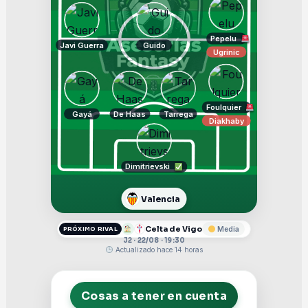
Pepelu
Javi Guerra
Guido
Ugrinic
Foulquier
Gayá
De Haas
Tarrega
Diakhaby
Dimitrievski
Valencia
Celta de Vigo
Media
PRÓXIMO RIVAL
J2 · 22/08 · 19:30
Actualizado hace 14 horas
Cosas a tener en cuenta