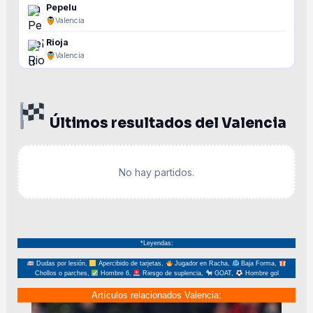
Pepelu
Valencia
Rioja
Valencia
Últimos resultados del Valencia
No hay partidos.
*Leyendas:
Dudas por lesión,
Apercibido de tarjetas,
Jugador en Racha,
Baja Forma,
Chollos o parches,
Hombre 6,
Riesgo de suplencia,
GOAT,
Hombre gol
Artículos relacionados Valencia: