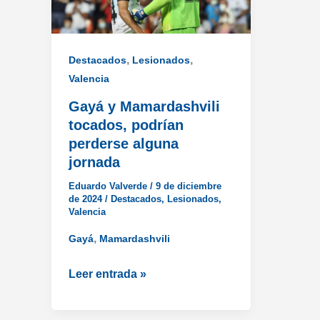
,
,
Destacados
Lesionados
Valencia
Gayá y Mamardashvili
tocados, podrían
perderse alguna
jornada
Eduardo Valverde
/
9 de diciembre
de 2024
/
Destacados
,
Lesionados
,
Valencia
,
Gayá
Mamardashvili
Gayá
Leer entrada »
y
Mamardashvili