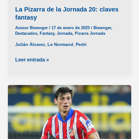
La Pizarra de la Jornada 20: claves
fantasy
Asesor Biwenger
/
17 de enero de 2025
/
Biwenger
,
Destacados
,
Fantasy
,
Jornada
,
Pizarra Jornada
,
,
Julián Álvarez
Le Normand
Pedri
La
Leer entrada »
Pizarra
de
la
Jornada
20:
claves
fantasy