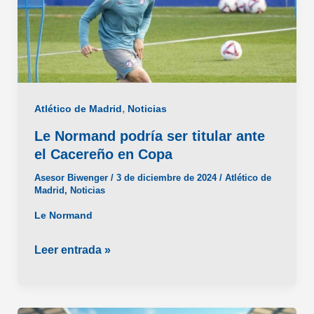
de
fichar?
,
Atlético de Madrid
Noticias
Le Normand podría ser titular ante
el Cacereño en Copa
Asesor Biwenger
/
3 de diciembre de 2024
/
Atlético de
Madrid
,
Noticias
Le Normand
Le
Leer entrada »
Normand
podría
ser