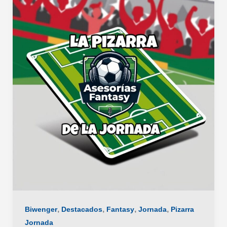
21:
claves
fantasy
,
,
,
,
Biwenger
Destacados
Fantasy
Jornada
Pizarra
Jornada