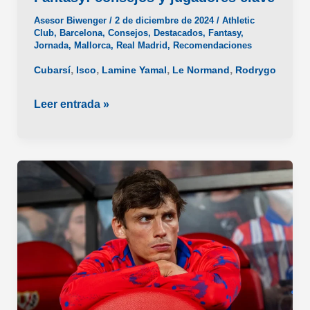
Asesor Biwenger
/
2 de diciembre de 2024
/
Athletic
Club
,
Barcelona
,
Consejos
,
Destacados
,
Fantasy
,
Jornada
,
Mallorca
,
Real Madrid
,
Recomendaciones
,
,
,
,
Cubarsí
Isco
Lamine Yamal
Le Normand
Rodrygo
Cómo
Leer entrada »
afrontar
la
Jornada
19
en
Fantasy:
consejos
y
jugadores
clave