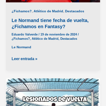
,
,
¿Fichamos?
Atlético de Madrid
Destacados
Le Normand tiene fecha de vuelta,
¿Fichamos en Fantasy?
Eduardo Valverde
/
19 de noviembre de 2024
/
¿Fichamos?
,
Atlético de Madrid
,
Destacados
Le Normand
Le
Leer entrada »
Normand
tiene
fecha
de
vuelta,
¿Fichamos
en