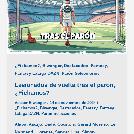
Fantasy?
,
,
,
,
¿Fichamos?
Biwenger
Destacados
Fantasy
,
Fantasy LaLiga DAZN
Parón Selecciones
Lesionados de vuelta tras el parón,
¿Fichamos?
Asesor Biwenger
/
14 de noviembre de 2024
/
¿Fichamos?
,
Biwenger
,
Destacados
,
Fantasy
,
Fantasy
LaLiga DAZN
,
Parón Selecciones
,
,
,
,
,
Alaba
Araujo
Badé
Courtois
Gerard Moreno
Le
,
,
,
Normand
Llorente
Sancet
Unai Simón