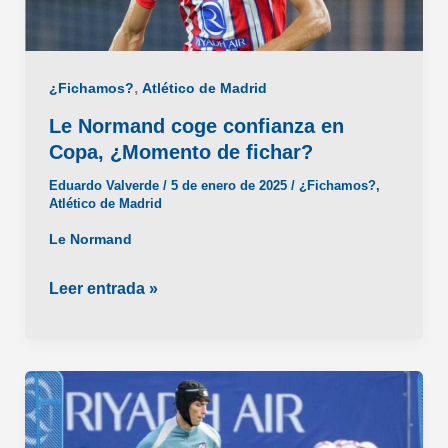
,
¿Fichamos?
Atlético de Madrid
Le Normand coge confianza en
Copa, ¿Momento de fichar?
Eduardo Valverde
/
5 de enero de 2025
/
¿Fichamos?
,
Atlético de Madrid
Le Normand
Le
Leer entrada »
Normand
coge
confianza
en
Copa,
¿Momento