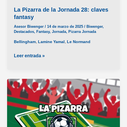
La Pizarra de la Jornada 28: claves
fantasy
Asesor Biwenger
/
14 de marzo de 2025
/
Biwenger
,
Destacados
,
Fantasy
,
Jornada
,
Pizarra Jornada
,
,
Bellingham
Lamine Yamal
Le Normand
La
Leer entrada »
Pizarra
de
la
Jornada
28:
claves
fantasy