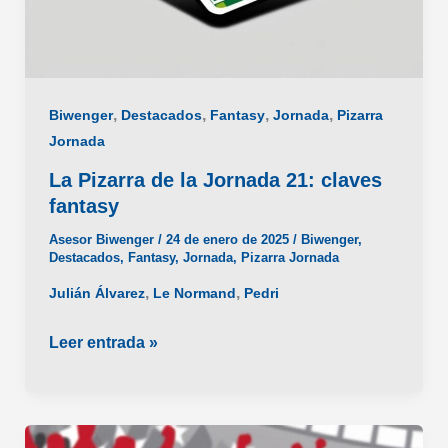
,
,
,
,
Biwenger
Destacados
Fantasy
Jornada
Pizarra
Jornada
La Pizarra de la Jornada 21: claves
fantasy
Asesor Biwenger
/
24 de enero de 2025
/
Biwenger
,
Destacados
,
Fantasy
,
Jornada
,
Pizarra Jornada
,
,
Julián Álvarez
Le Normand
Pedri
La
Leer entrada »
Pizarra
de
la
Jornada