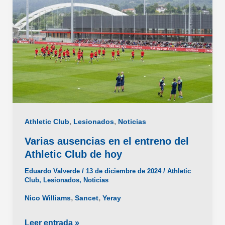
,
,
Athletic Club
Lesionados
Noticias
Varias ausencias en el entreno del
Athletic Club de hoy
Eduardo Valverde
/
13 de diciembre de 2024
/
Athletic
Club
,
Lesionados
,
Noticias
,
,
Nico Williams
Sancet
Yeray
Varias
Leer entrada »