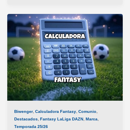
para
Principiantes
LaLiga
2025/26:
Consejos,
Trucos
y
Estrategias
para
Dominar
tu
Liga
,
,
,
Biwenger
Calculadora Fantasy
Comunio
,
,
,
Destacados
Fantasy LaLiga DAZN
Marca
Temporada 25/26