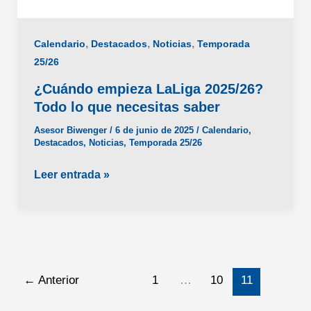
,
,
,
Calendario
Destacados
Noticias
Temporada
25/26
¿Cuándo empieza LaLiga 2025/26?
Todo lo que necesitas saber
Asesor Biwenger
/
6 de junio de 2025
/
Calendario
,
Destacados
,
Noticias
,
Temporada 25/26
¿Cuándo
Leer entrada »
empieza
LaLiga
2025/26?
Todo
lo
←
Anterior
1
…
10
11
que
necesitas