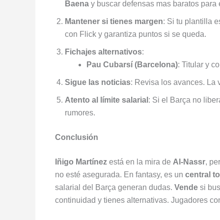
Baena
y buscar defensas mas baratos para e
Mantener si tienes margen
: Si tu plantilla
con Flick y garantiza puntos si se queda.
Fichajes alternativos
:
Pau Cubarsí (Barcelona)
: Titular y 
Sigue las noticias
: Revisa los avances. La 
Atento al límite salarial
: Si el Barça no libe
rumores.
Conclusión
Iñigo Martínez
está en la mira de
Al-Nassr
, pe
no esté asegurada. En fantasy, es un
central t
salarial del Barça generan dudas.
Vende
si bu
continuidad y tienes alternativas. Jugadores 