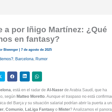
e a por Iñigo Martínez: ¿Qué
os en fantasy?
or Biwenger
|
7 de agosto de 2025
demos?
,
Barcelona
,
Rumor
elona
, está en el radar de
Al-Nassr
de Arabia Saudí, que ha
lo, según
Matteo Moretto
. Aunque el traspaso no está confirma
ca del Barça y su situación salarial podrían abrir la puerta a u
er
,
Comunio
,
LaLiga Fantasy
o
Mister
? Analizamos el panor