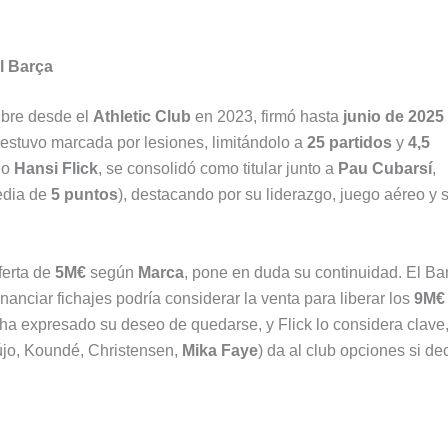
el Barça
ibre desde el
Athletic Club
en 2023, firmó hasta
junio de 2025
estuvo marcada por lesiones, limitándolo a
25 partidos
y
4,5
jo
Hansi Flick
, se consolidó como titular junto a
Pau Cubarsí
,
media de
5 puntos
), destacando por su liderazgo, juego aéreo y 
ferta de
5M€
según
Marca
, pone en duda su continuidad. El Ba
inanciar fichajes podría considerar la venta para liberar los
9M€
 ha expresado su deseo de quedarse, y Flick lo considera clave
újo, Koundé, Christensen,
Mika Faye
) da al club opciones si de