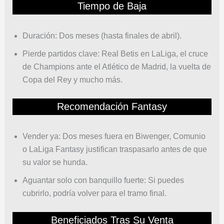
Tiempo de Baja
Duración: Dos meses (hasta finales de abril).
Pierde partidos clave: Real Betis en LaLiga, el cruce
de Champions ante el Atlético de Madrid, la vuelta de
Copa del Rey y mucho más.
Recomendación Fantasy
Vender ya: Dos meses fuera en Biwenger, Comunio
o LaLiga Fantasy justifican traspasarlo antes de que
su valor se hunda.
Aguantar solo con banquillo fuerte: Si puedes
cubrirlo, podría volver para el tramo final.
Beneficiados Tras Su Venta