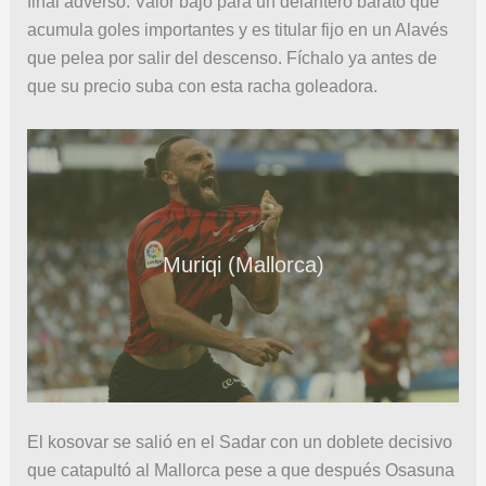
final adverso. Valor bajo para un delantero barato que
acumula goles importantes y es titular fijo en un Alavés
que pelea por salir del descenso. Fíchalo ya antes de
que su precio suba con esta racha goleadora.
Muriqi (Mallorca)
El kosovar se salió en el Sadar con un doblete decisivo
que catapultó al Mallorca pese a que después Osasuna