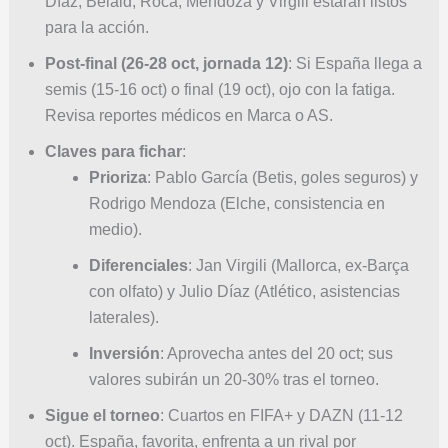
Díaz, Belaid, Roca, Mendoza y Virgili estarán listos
para la acción.
Post-final (26-28 oct, jornada 12)
: Si España llega a
semis (15-16 oct) o final (19 oct), ojo con la fatiga.
Revisa reportes médicos en Marca o AS.
Claves para fichar
:
Prioriza
: Pablo García (Betis, goles seguros) y
Rodrigo Mendoza (Elche, consistencia en
medio).
Diferenciales
: Jan Virgili (Mallorca, ex-Barça
con olfato) y Julio Díaz (Atlético, asistencias
laterales).
Inversión
: Aprovecha antes del 20 oct; sus
valores subirán un 20-30% tras el torneo.
Sigue el torneo
: Cuartos en FIFA+ y DAZN (11-12
oct). España, favorita, enfrenta a un rival por