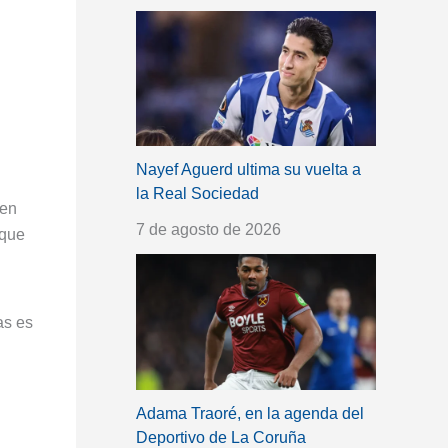
Nayef Aguerd ultima su vuelta a
la Real Sociedad
en
7 de agosto de 2026
 que
as es
Adama Traoré, en la agenda del
Deportivo de La Coruña