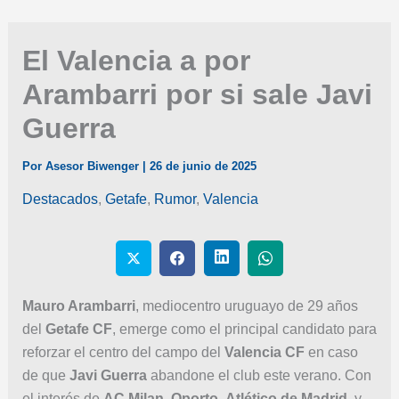
El Valencia a por
Arambarri por si sale Javi
Guerra
Por
Asesor Biwenger
|
26 de junio de 2025
Destacados
,
Getafe
,
Rumor
,
Valencia
Mauro Arambarri
, mediocentro uruguayo de 29 años
del
Getafe CF
, emerge como el principal candidato para
reforzar el centro del campo del
Valencia CF
en caso
de que
Javi Guerra
abandone el club este verano. Con
el interés de
AC Milan
,
Oporto
,
Atlético de Madrid
, y