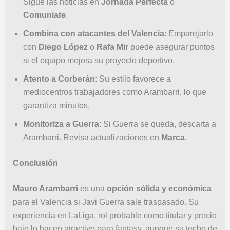
Sigue las noticias en
Jornada Perfecta
o
Comuniate
.
Combina con atacantes del Valencia
: Emparejarlo
con
Diego López
o
Rafa Mir
puede asegurar puntos
si el equipo mejora su proyecto deportivo.
Atento a Corberán
: Su estilo favorece a
mediocentros trabajadores como Arambarri, lo que
garantiza minutos.
Monitoriza a Guerra
: Si Guerra se queda, descarta a
Arambarri. Revisa actualizaciones en
Marca
.
Conclusión
Mauro Arambarri
es una
opción sólida y económica
para el Valencia si Javi Guerra sale traspasado. Su
experiencia en LaLiga, rol probable como titular y precio
bajo lo hacen atractivo para fantasy, aunque su techo de