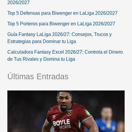
2026/2027
Top 5 Defensas para Biwenger en LaLiga 2026/2027
Top 5 Porteros para Biwenger en LaLiga 2026/2027
Guía Fantasy LaLiga 2026/27: Consejos, Trucos y
Estrategias para Dominar tu Liga
Calculadora Fantasy Excel 2026/27: Controla el Dinero
de Tus Rivales y Domina tu Liga
Últimas Entradas