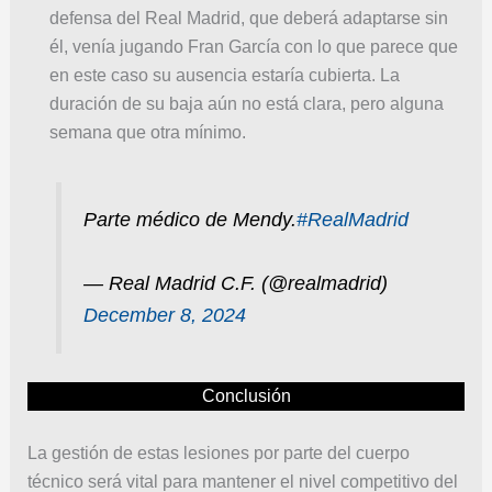
defensa del Real Madrid, que deberá adaptarse sin
él, venía jugando Fran García con lo que parece que
en este caso su ausencia estaría cubierta. La
duración de su baja aún no está clara, pero alguna
semana que otra mínimo.
Parte médico de Mendy.
#RealMadrid
— Real Madrid C.F. (@realmadrid)
December 8, 2024
Conclusión
La gestión de estas lesiones por parte del cuerpo
técnico será vital para mantener el nivel competitivo del