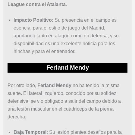
League contra el Atalanta.
Impacto Positivo:
Su presencia en el campo es
esencial para el estilo de juego del Madrid,
aportando tanto en ataque como en defensa, y su
disponibilidad es una excelente noticia para los
hinchas y para el entrenador.
Ferland Mendy
Por otro lado,
Ferland Mendy
no ha tenido la misma
suerte. El lateral izquierdo, conocido por su solidez
defensiva, se vio obligado a salir del campo debido a
una lesión muscular en el cuádriceps de la pierna
derecha.
Baja Temporal:
Su lesión plantea desafíos para la