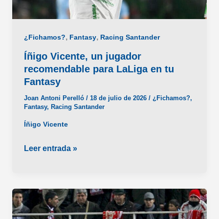
,
,
¿Fichamos?
Fantasy
Racing Santander
Íñigo Vicente, un jugador
recomendable para LaLiga en tu
Fantasy
Joan Antoni Perelló
/
18 de julio de 2026
/
¿Fichamos?
,
Fantasy
,
Racing Santander
Íñigo Vicente
Íñigo
Leer entrada »
Vicente,
un
jugador
recomendable
para