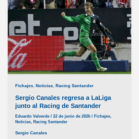
LaLiga
en
tu
Fantasy
,
,
Fichajes
Noticias
Racing Santander
Sergio Canales regresa a LaLiga
junto al Racing de Santander
Eduardo Valverde
/
22 de junio de 2026
/
Fichajes
,
Noticias
,
Racing Santander
Sergio Canales