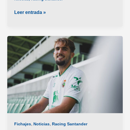
Pablo
Leer entrada »
Ramón
vuelve
al
Racing
de
Santander
,
,
Fichajes
Noticias
Racing Santander