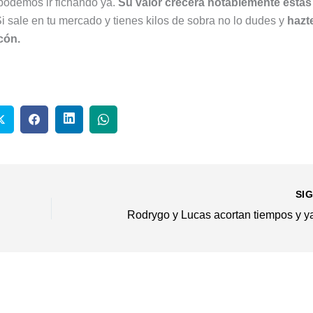
podemos ir fichando ya.
Su valor crecerá notablemente estas
 sale en tu mercado y tienes kilos de sobra no lo dudes y
hazt
cón.
SI