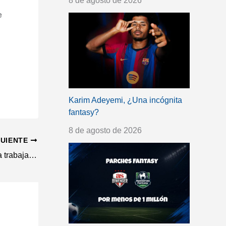
8 de agosto de 2026
e
Karim Adeyemi, ¿Una incógnita
fantasy?
8 de agosto de 2026
GUIENTE
Rodrygo y Lucas acortan tiempos y ya trabajan con balón