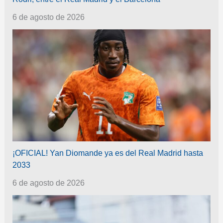
6 de agosto de 2026
¡OFICIAL! Yan Diomande ya es del Real Madrid hasta
2033
6 de agosto de 2026