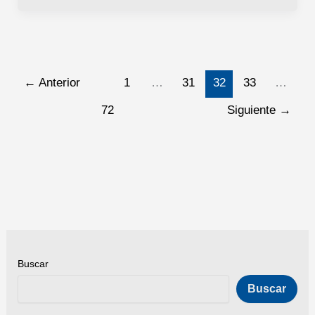
Chollos
para
Biwenger
tras
←
Anterior
1
…
31
32
33
…
la
Jornada
72
Siguiente
→
6
Buscar
Buscar