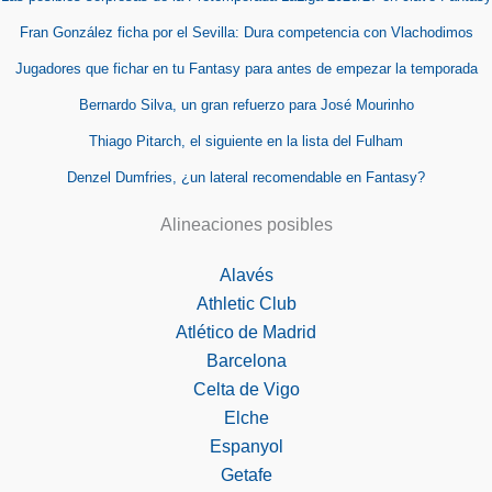
Fran González ficha por el Sevilla: Dura competencia con Vlachodimos
Jugadores que fichar en tu Fantasy para antes de empezar la temporada
Bernardo Silva, un gran refuerzo para José Mourinho
Thiago Pitarch, el siguiente en la lista del Fulham
Denzel Dumfries, ¿un lateral recomendable en Fantasy?
Alineaciones posibles
Alavés
Athletic Club
Atlético de Madrid
Barcelona
Celta de Vigo
Elche
Espanyol
Getafe