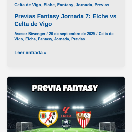
,
,
,
,
Celta de Vigo
Elche
Fantasy
Jornada
Previas
Previas Fantasy Jornada 7: Elche vs
Celta de Vigo
Asesor Biwenger
/
26 de septiembre de 2025
/
Celta de
Vigo
,
Elche
,
Fantasy
,
Jornada
,
Previas
Previas
Leer entrada »
Fantasy
Jornada
7:
Elche
vs
Celta
de
Vigo