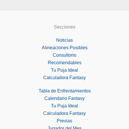
Secciones
Noticias
Alineaciones Posibles
Consultorio
Recomendables
Tu Puja Ideal
Calculadora Fantasy
Tabla de Enfrentamientos
Calendario Fantasy
Tu Puja Ideal
Calculadora Fantasy
Previas
Jugador del Mes