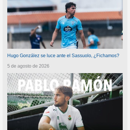
Hugo González se luce ante el Sassuolo, ¿Fichamos?
5 de agosto de 2026