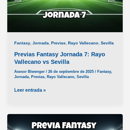
,
,
,
,
Fantasy
Jornada
Previas
Rayo Vallecano
Sevilla
Previas Fantasy Jornada 7: Rayo
Vallecano vs Sevilla
Asesor Biwenger
/
26 de septiembre de 2025
/
Fantasy
,
Jornada
,
Previas
,
Rayo Vallecano
,
Sevilla
Previas
Leer entrada »
Fantasy
Jornada
7:
Rayo
Vallecano