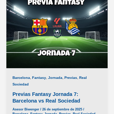
,
,
,
,
Barcelona
Fantasy
Jornada
Previas
Real
Sociedad
Previas Fantasy Jornada 7:
Barcelona vs Real Sociedad
Asesor Biwenger
/
26 de septiembre de 2025
/
Barcelona
,
Fantasy
,
Jornada
,
Previas
,
Real Sociedad