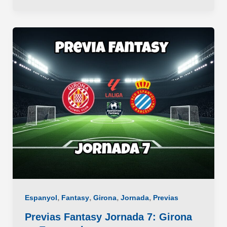
Jornada
7:
Getafe
vs
Levante
,
,
,
,
Espanyol
Fantasy
Girona
Jornada
Previas
Previas Fantasy Jornada 7: Girona