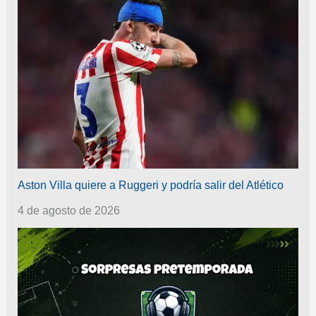
Aston Villa quiere a Ruggeri y podría salir del Atlético
4 de agosto de 2026