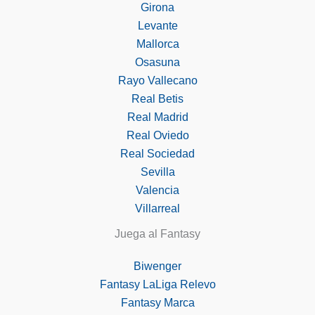
Girona
Levante
Mallorca
Osasuna
Rayo Vallecano
Real Betis
Real Madrid
Real Oviedo
Real Sociedad
Sevilla
Valencia
Villarreal
Juega al Fantasy
Biwenger
Fantasy LaLiga Relevo
Fantasy Marca