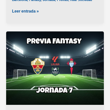
Previas
Leer entrada »
Fantasy
Jornada
7:
Barcelona
vs
Real
Sociedad