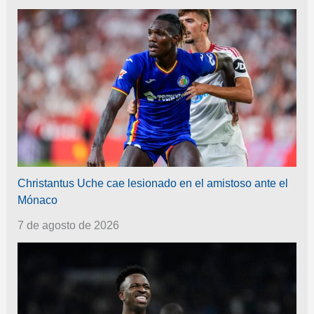
Christantus Uche cae lesionado en el amistoso ante el
Mónaco
7 de agosto de 2026