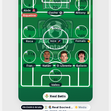
Abde
Cucho
Antony
Riquelme
Isco
Fornals
Roca
Fran
Natan
D. Llorente
Bellerin
Valles
Real Betis
Real Sociedad
Media
PRÓXIMO RIVAL