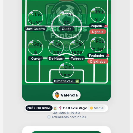
Pepelu
Javi Guerra
Guido
Ugrinic
Foulquier
Gayá
De Haas
Tarrega
Diakhaby
Dimitrievski
Valencia
Celta de Vigo
Media
PRÓXIMO RIVAL
J2 · 22/08 · 19:30
Actualizado hace 2 días