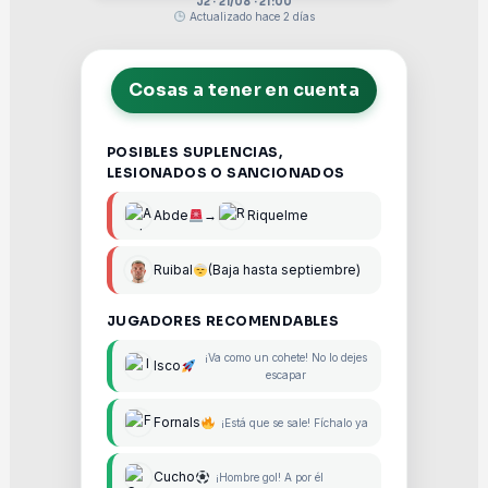
J2 · 21/08 · 21:00
Actualizado hace 2 días
Cosas a tener en cuenta
POSIBLES SUPLENCIAS,
LESIONADOS O SANCIONADOS
Abde
→
Riquelme
Ruibal
(Baja hasta septiembre)
JUGADORES RECOMENDABLES
¡Va como un cohete! No lo dejes
Isco
escapar
Fornals
¡Está que se sale! Fíchalo ya
Cucho
¡Hombre gol! A por él