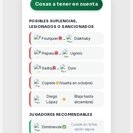
Cosas a tener en cuenta
POSIBLES SUPLENCIAS,
LESIONADOS O SANCIONADOS
Foulquier
→
Diakhaby
Pepelu
→
Ugrinic
Sadiq
→
Duro
Copete
(Vuelta en octubre)
Diego
(Baja hasta
López
diciembre)
JUGADORES RECOMENDABLES
Cumple sin brillar,
Dimitrievski
opción segura