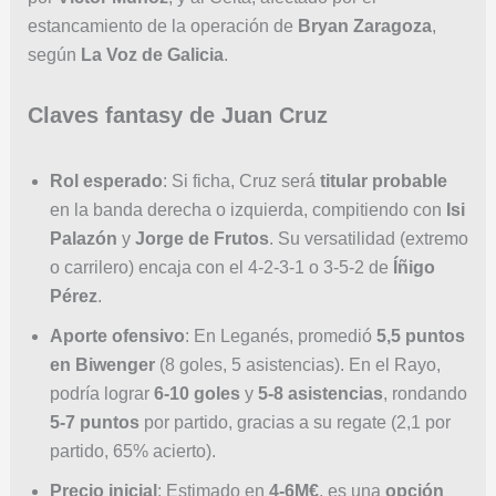
estancamiento de la operación de
Bryan Zaragoza
,
según
La Voz de Galicia
.
Claves fantasy de Juan Cruz
Rol esperado
: Si ficha, Cruz será
titular probable
en la banda derecha o izquierda, compitiendo con
Isi
Palazón
y
Jorge de Frutos
. Su versatilidad (extremo
o carrilero) encaja con el 4-2-3-1 o 3-5-2 de
Íñigo
Pérez
.
Aporte ofensivo
: En Leganés, promedió
5,5 puntos
en Biwenger
(8 goles, 5 asistencias). En el Rayo,
podría lograr
6-10 goles
y
5-8 asistencias
, rondando
5-7 puntos
por partido, gracias a su regate (2,1 por
partido, 65% acierto).
Precio inicial
: Estimado en
4-6M€
, es una
opción