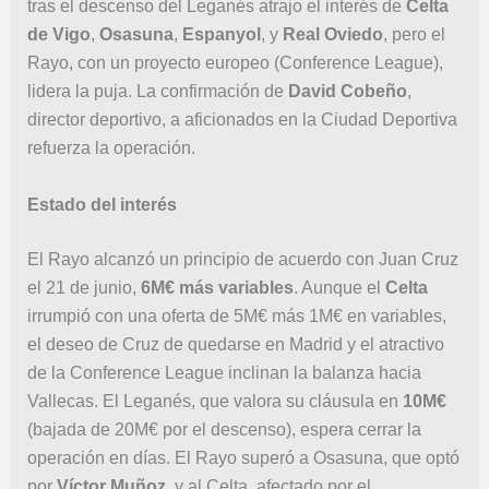
tras el descenso del Leganés atrajo el interés de
Celta
de Vigo
,
Osasuna
,
Espanyol
, y
Real Oviedo
, pero el
Rayo, con un proyecto europeo (Conference League),
lidera la puja. La confirmación de
David Cobeño
,
director deportivo, a aficionados en la Ciudad Deportiva
refuerza la operación.
Estado del interés
El Rayo alcanzó un principio de acuerdo con Juan Cruz
el 21 de junio,
6M€ más variables
. Aunque el
Celta
irrumpió con una oferta de 5M€ más 1M€ en variables,
el deseo de Cruz de quedarse en Madrid y el atractivo
de la Conference League inclinan la balanza hacia
Vallecas. El Leganés, que valora su cláusula en
10M€
(bajada de 20M€ por el descenso), espera cerrar la
operación en días. El Rayo superó a Osasuna, que optó
por
Víctor Muñoz
, y al Celta, afectado por el