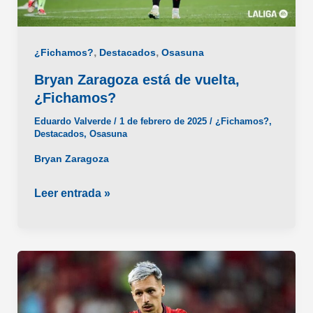
,
,
¿Fichamos?
Destacados
Osasuna
Bryan Zaragoza está de vuelta,
¿Fichamos?
Eduardo Valverde
/
1 de febrero de 2025
/
¿Fichamos?
,
Destacados
,
Osasuna
Bryan Zaragoza
Bryan
Leer entrada »
Zaragoza
está
de
vuelta,
¿Fichamos?