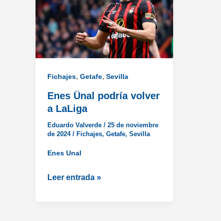
,
,
Fichajes
Getafe
Sevilla
Enes Ünal podría volver
a LaLiga
Eduardo Valverde
/
25 de noviembre
de 2024
/
Fichajes
,
Getafe
,
Sevilla
Enes Unal
Enes
Leer entrada »
Ünal
podría
volver