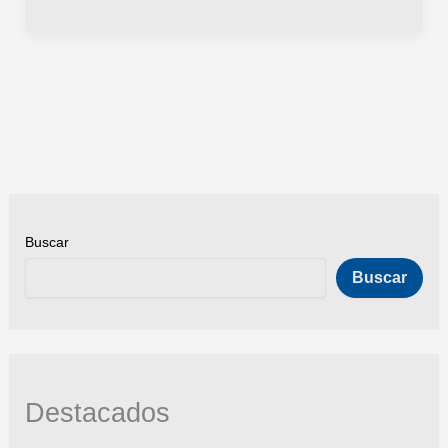
Martín,
fichaje
oficial
del
Getafe
hasta
2030
Buscar
Buscar
Destacados