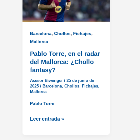
,
,
,
Barcelona
Chollos
Fichajes
Mallorca
Pablo Torre, en el radar
del Mallorca: ¿Chollo
fantasy?
Asesor Biwenger
/
25 de junio de
2025
/
Barcelona
,
Chollos
,
Fichajes
,
Mallorca
Pablo Torre
Pablo
Leer entrada »
Torre,
en