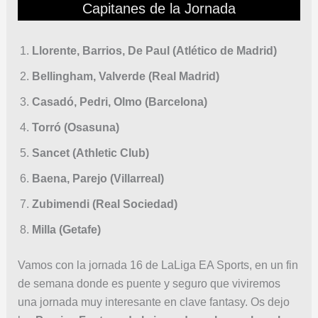
Capitanes de la Jornada
Llorente, Barrios, De Paul (Atlético de Madrid)
Bellingham, Valverde (Real Madrid)
Casadó, Pedri, Olmo (Barcelona)
Torró (Osasuna)
Sancet (Athletic Club)
Baena, Parejo (Villarreal)
Zubimendi (Real Sociedad)
Milla (Getafe)
Vamos con la jornada 16 de LaLiga EA Sports, en un fin
de semana donde es puente y seguro que viviremos
una jornada muy interesante en clave fantasy. Os dejo