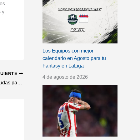
mos
 y
Los Equipos con mejor
calendario en Agosto para tu
Fantasy en LaLiga
GUIENTE
4 de agosto de 2026
Pape Gueye y Kiko Femenía serias dudas para la jornada 14