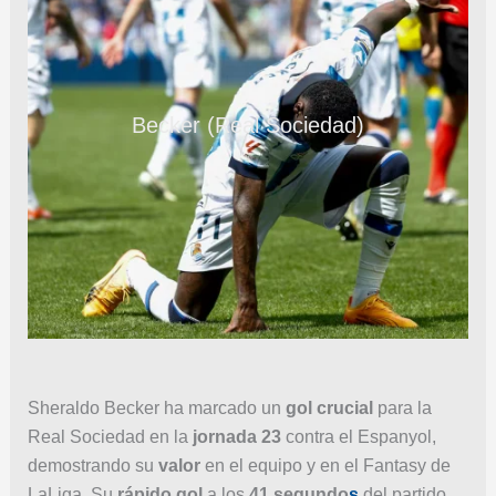
Becker (Real Sociedad)
Sheraldo Becker ha marcado un
gol crucial
para la
Real Sociedad en la
jornada 23
contra el Espanyol,
demostrando su
valor
en el equipo y en el Fantasy de
LaLiga. Su
rápido gol
a los
41 segundo
s
del partido