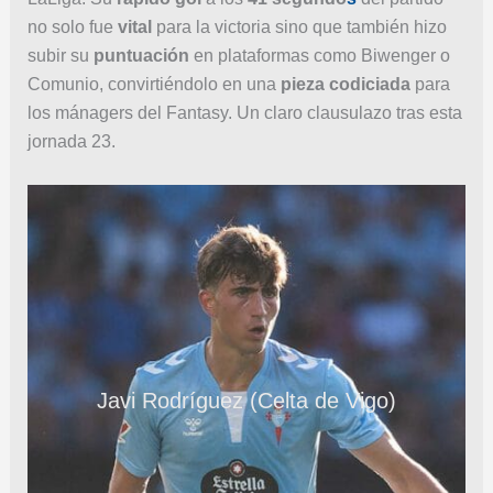
no solo fue
vital
para la victoria sino que también hizo
subir su
puntuación
en plataformas como Biwenger o
Comunio, convirtiéndolo en una
pieza codiciada
para
los mánagers del Fantasy. Un claro clausulazo tras esta
jornada 23.
Javi Rodríguez (Celta de Vigo)