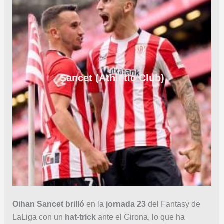
Sancet (Athletic Club)
Oihan Sancet
brilló
en la
jornada 23
del Fantasy de
LaLiga con un
hat-trick
ante el Girona, lo que ha