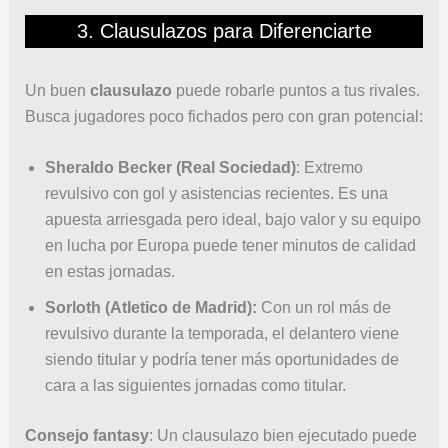
3. Clausulazos para Diferenciarte
Un buen
clausulazo
puede robarle puntos a tus rivales.
Busca jugadores poco fichados pero con gran potencial:
Sheraldo Becker (Real Sociedad)
: Extremo
revulsivo con gol y asistencias recientes. Es una
apuesta arriesgada pero ideal, bajo valor y su equipo
en lucha por Europa puede tener minutos de calidad
en estas jornadas.
Sorloth (Atletico de Madrid):
Con un rol más de
revulsivo durante la temporada, el delantero viene
siendo titular y podría tener más oportunidades de
cara a las siguientes jornadas como titular.
Consejo fantasy
: Un clausulazo bien ejecutado puede