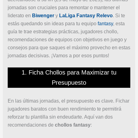
jornadas son cruciales para remontar o mantener el
liderato en
Biwenger
y
LaLiga Fantasy Relevo
. Si te
estás quedando sin ideas para tu equipo
fantasy
, esta
guía te trae estrategias prácticas, jugadores chollo,
recomendaciones de equipos con objetivos en juego y
consejos para que saques el máximo provecho en estas
jornadas decisivas. ¡Vamos a por esos puntos!
1. Ficha Chollos para Maximizar tu
Presupuesto
En las últimas jornadas, el presupuesto es clave. Fichar
jugadores baratos con buen rendimiento te permitirá
reforzar tu plantilla sin endeudarte. Aquí van dos
recomendaciones de
chollos fantasy
: