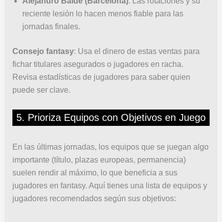
Alejandro Balde (Barcelona)
: Las rotaciones y su
reciente lesión lo hacen menos fiable para las
jornadas finales.
Consejo fantasy
: Usa el dinero de estas ventas para
fichar titulares asegurados o jugadores en racha.
Revisa estadísticas de jugadores para saber quien
puede ser clave.
5. Prioriza Equipos con Objetivos en Juego
En las últimas jornadas, los equipos que se juegan algo
importante (título, plazas europeas, permanencia)
suelen rendir al máximo, lo que beneficia a sus
jugadores en fantasy. Aquí tienes una lista de equipos y
jugadores recomendados según sus objetivos: