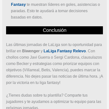
Fantasy
te muestran líderes en goles, asistencias o
paradas. Esto te ayudará a tomar decisiones
basadas en datos.
Conclusión
Las últimas jornadas de LaLiga son tu oportunidad para
brillar en
Biwenger
y
LaLiga Fantasy Relevo
. Con
chollos como Javi Guerra o Sergi Cardona, clausulazos
como Becker y estrategias como priorizar equipos con
objetivos (Villarreal, Betis, Valencia), puedes marcar la
diferencia. No dejes pasar las noticias de última hora. ¡A
por la victoria en tu liga fantasy!
¿Tienes dudas sobre tu plantilla? Comparte tus
jugadores y te ayudamos a optimizar tu equipo para las
próximas jornadas.