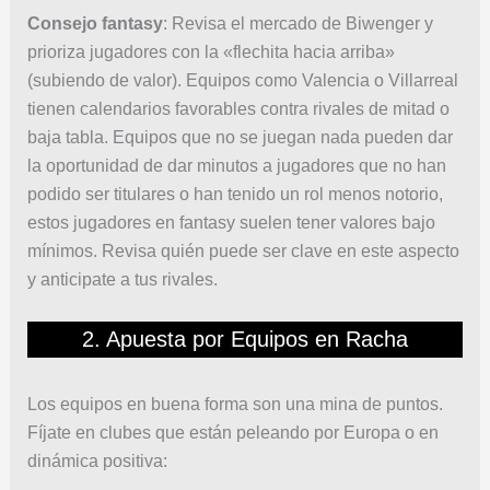
Consejo fantasy
: Revisa el mercado de Biwenger y
prioriza jugadores con la «flechita hacia arriba»
(subiendo de valor). Equipos como Valencia o Villarreal
tienen calendarios favorables contra rivales de mitad o
baja tabla. Equipos que no se juegan nada pueden dar
la oportunidad de dar minutos a jugadores que no han
podido ser titulares o han tenido un rol menos notorio,
estos jugadores en fantasy suelen tener valores bajo
mínimos. Revisa quién puede ser clave en este aspecto
y anticipate a tus rivales.
2. Apuesta por Equipos en Racha
Los equipos en buena forma son una mina de puntos.
Fíjate en clubes que están peleando por Europa o en
dinámica positiva: