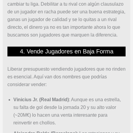
cambiar tu liga. Debilitar a tu rival con algún clausulazo
de un jugador en racha puede ser una buena estrategia,
ganas un jugador de calidad y se lo quitas a un rival
directo, el dinero ya no es tan importante ahora lo que
buscamos son jugadores que marquen la diferencia.
4. Vende Jugadores en Baja Forma
Liberar presupuesto vendiendo jugadores que no rinden
es esencial. Aquí van dos nombres que podrías
considerar vender:
Vinicius Jr. (Real Madrid)
: Aunque es una estrella,
su falta de gol desde la jornada 20 y su alto valor
(~20M€) lo hacen una venta interesante para
reinvertir en chollos.