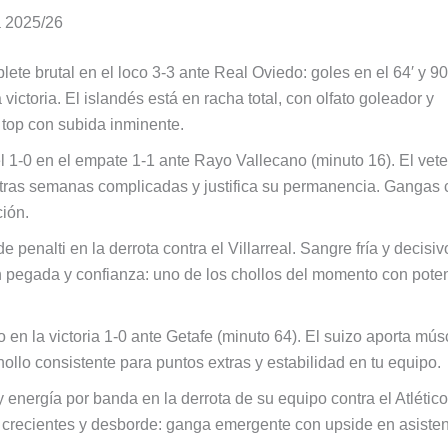
a 2025/26
ete brutal en el loco 3-3 ante Real Oviedo: goles en el 64′ y 90
victoria. El islandés está en racha total, con olfato goleador y
o top con subida inminente.
l 1-0 en el empate 1-1 ante Rayo Vallecano (minuto 16). El vet
 tras semanas complicadas y justifica su permanencia. Gangas 
ción.
e penalti en la derrota contra el Villarreal. Sangre fría y decisiv
n pegada y confianza: uno de los chollos del momento con pote
o en la victoria 1-0 ante Getafe (minuto 64). El suizo aporta mús
hollo consistente para puntos extras y estabilidad en tu equipo.
 energía por banda en la derrota de su equipo contra el Atlétic
 crecientes y desborde: ganga emergente con upside en asiste