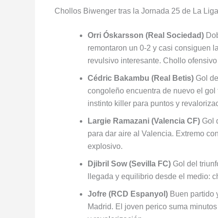
Chollos Biwenger tras la Jornada 25 de La Lig
Orri Óskarsson (Real Sociedad)
Dobl
remontaron un 0-2 y casi consiguen la 
revulsivo interesante. Chollo ofensiv
Cédric Bakambu (Real Betis)
Gol de
congoleño encuentra de nuevo el gol
instinto killer para puntos y revaloriza
Largie Ramazani (Valencia CF)
Gol d
para dar aire al Valencia. Extremo co
explosivo.
Djibril Sow (Sevilla FC)
Gol del triunf
llegada y equilibrio desde el medio: c
Jofre (RCD Espanyol)
Buen partido y
Madrid. El joven perico suma minutos