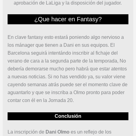
aprobación de LaLiga y la disposición del jugador.
¿Que hacer en Fantasy?
En clave fantasy esto estará poniendo algo nervioso a
los mánager que tienen a Dani en sus equipos. El
Barcelona seguirá intentándo inscribir al fichaje del
verano de cara a la segunda parte de la temporada, No
debería demorarse mucho pero habrá que estar atentos
a nuevas noticias. Si no has vendido ya, su valor viene
cayendo semanas atrás puede ser el momento clave de
aguantarlo y que se inscriba a Olmo pronto para poder
contar con él en la Jornada 20.
Conclusión
La inscripción de
Dani Olmo
es un reflejo de los