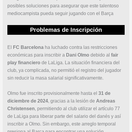
posibles soluciones para asegurar que este talentoso
mediocampista pueda seguir jugando con el Barça
Problemas de Inscripción
El
FC Barcelona
ha luchado contra las restricciones
económicas para inscribir a
Dani Olmo
debido al
fair
play financiero
de LaLiga. La situación financiera del
club, ya complicada, no permitió el registro del jugador
sin reducir la masa salarial significativamente.
Olmo fue inscrito provisionalmente hasta el
31 de
diciembre de 2024
, gracias a la lesión de
Andreas
Christensen
, permitiendo al club utilizar el artículo 77
de LaLiga para liberar parte del salario del danés y así
inscribir a Olmo. Sin embargo, este arreglo temporal
presiona al Barça para encontrar una solución