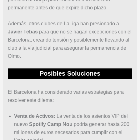
permanente antes de que expire dicho plazo.
Además, otros clubes de LaLiga han presionado a
Javier Tebas
para que no se hagan excepciones con el
Barcelona, creando tensión y posiblemente llevando al
club a la vía judicial para asegurar la permanencia de
Olmo.
Posibles Soluciones
El Barcelona ha considerado varias estrategias para
resolver este dilema:
Venta de Activos:
La venta de los asientos VIP del
nuevo
Spotify Camp Nou
podría generar hasta 200
millones de euros necesarios para cumplir con el