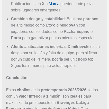
Publicaciones en
X
o
Marca
pueden darte pistas
sobre jugadores emergentes.
Combina riesgo y estabilidad
: Equilibra
parches
de alto riesgo como
Eto’o
o
Moldovan
con
jugadores consolidados como
Pacha Espino
o
Portu
para garantizar puntos mientras especulas.
Atento a situaciones inciertas
:
Dimitrievski
es un
riesgo por su lesión y falta de equipo, pero si ficha
por un club de Primera, podría ser un
chollo
top.
Sigue los rumores para actuar rápido.
Conclusión
Estos
chollos
de la
pretemporada 2025/2026
, todos
con un
valor inferior a 1 millón
, son ideales para
maximizar tu presupuesto en
Biwenger
,
LaLiga
Fantasy
, y otros juegos de
fantasy fútbol
. Con