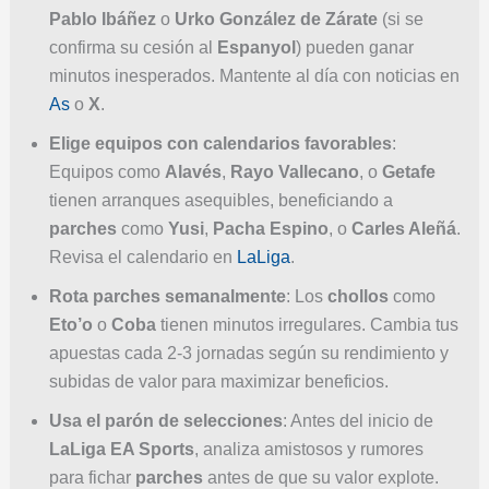
Pablo Ibáñez
o
Urko González de Zárate
(si se
confirma su cesión al
Espanyol
) pueden ganar
minutos inesperados. Mantente al día con noticias en
As
o
X
.
Elige equipos con calendarios favorables
:
Equipos como
Alavés
,
Rayo Vallecano
, o
Getafe
tienen arranques asequibles, beneficiando a
parches
como
Yusi
,
Pacha Espino
, o
Carles Aleñá
.
Revisa el calendario en
LaLiga
.
Rota parches semanalmente
: Los
chollos
como
Eto’o
o
Coba
tienen minutos irregulares. Cambia tus
apuestas cada 2-3 jornadas según su rendimiento y
subidas de valor para maximizar beneficios.
Usa el parón de selecciones
: Antes del inicio de
LaLiga EA Sports
, analiza amistosos y rumores
para fichar
parches
antes de que su valor explote.