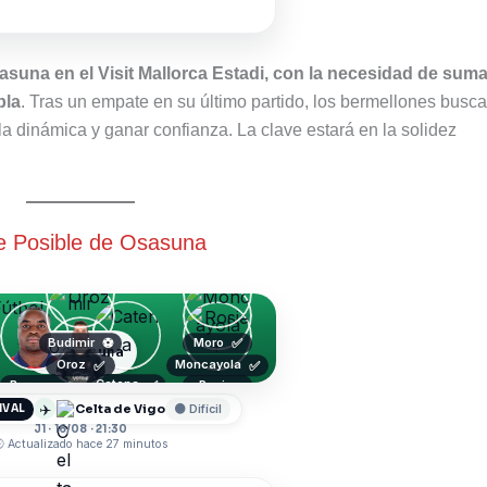
sasuna en el Visit Mallorca Estadi, con la necesidad de suma
bla
. Tras un empate en su último partido, los bermellones busc
la dinámica y ganar confianza. La clave estará en la solidez
 Posible de Osasuna
Budimir
Moro
⚽
✅
Osasuna
Oroz
Moncayola
✅
✅
Catena
✅
Boyomo
Rosier
Sergio Herrera
✈️
Celta de Vigo
IVAL
🟠 Difícil
J1 · 16/08 · 21:30
 Actualizado hace 27 minutos