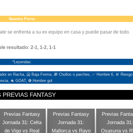
Nuestra Porra:
ate se enfrenta a su ex equipo en casa y puede pasar de todo.
le resultado: 2-1, 1-2, 1-1
*Leyendas:
ugador en Racha, 🥶 Baja Forma, 🎁 Chollos o parches, ✅ Hombre 6, 🚨 Riesgo
encia, 🐐 GOAT, ⚽ Hombre gol
 PREVIAS FANTASY
Previas Fantasy
Previas Fantasy
Previas Fant
Jornada 31: Celta
Jornada 31:
Jornada 31:
de Vigo vs Real
Mallorca vs Rayo
Osasuna vs R