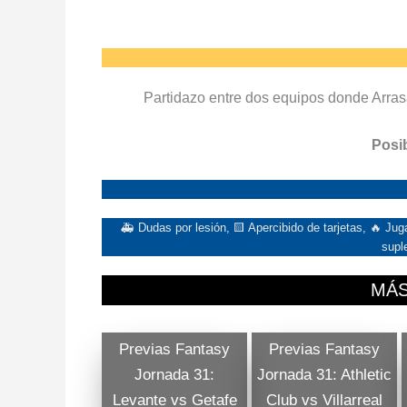
Partidazo entre dos equipos donde Arras
Posib
🚑 Dudas por lesión, 🟨 Apercibido de tarjetas, 🔥 J
supl
MÁS
Previas Fantasy
Previas Fantasy
Jornada 31:
Jornada 31: Athletic
Levante vs Getafe
Club vs Villarreal