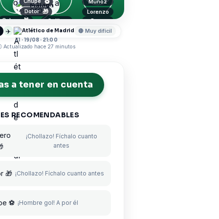
Chupe
⚽
Muñoz
Málaga
Dotor
🎁
Lorenzo
Calero
🎁
Galilea
Puga
Herrero
✈️
Atlético de Madrid
🔴 Muy difícil
J1 · 19/08 · 21:00
 Actualizado hace 27 minutos
s a tener en cuenta
ES RECOMENDABLES
lero
¡Chollazo! Fíchalo cuanto
antes
🎁
r 🎁
¡Chollazo! Fíchalo cuanto antes
pe ⚽
¡Hombre gol! A por él