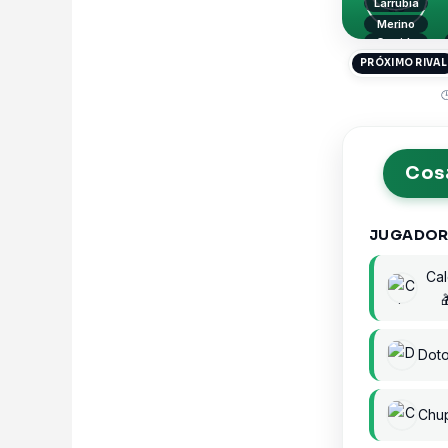
Larrubia
Merino
Garrido
PRÓXIMO RIVAL

Cosa
JUGADOR
Ca
Doto
Chu