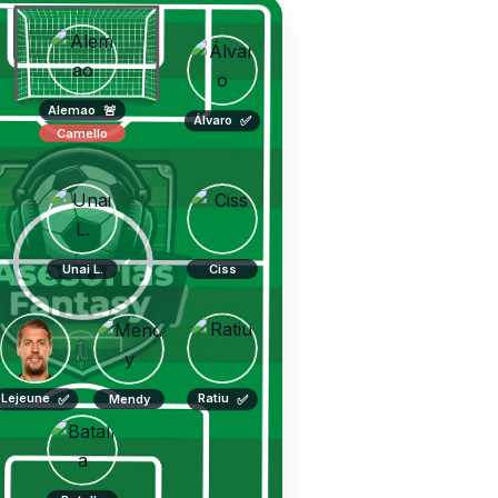
Alemao
🚨
Álvaro
✅
Camello
Unai L.
Ciss
Lejeune
Ratiu
✅
✅
Mendy