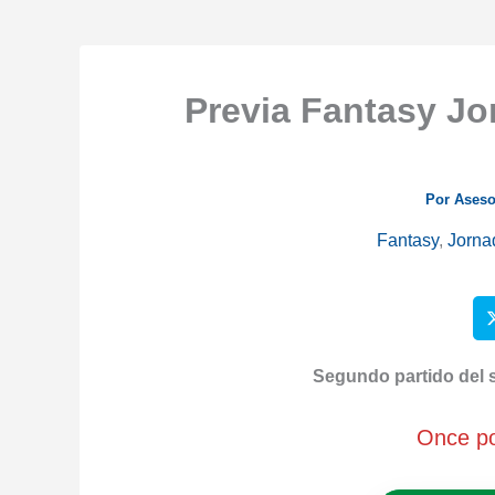
Previa Fantasy Jo
Por
Aseso
Fantasy
,
Jorna
Segundo partido del sá
Once po