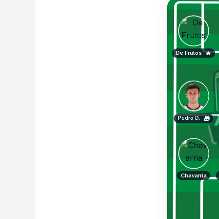
De Frutos
🔥
Pedro D.
🎁
Chavarria