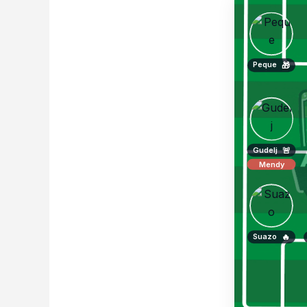
Peque
🎁
Gudelj
🚨
Mendy
Suazo
🔥