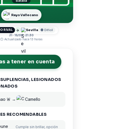
Batalla
Rayo Vallecano
✈️
Sevilla
O RIVAL
🟠 Difícil
J1 · 15/08 · 21:30
🕒 Actualizado hace 13 horas
s a tener en cuenta
 SUPLENCIAS, LESIONADOS
ONADOS
mao 🚨 →
Camello
ES RECOMENDABLES
eune
Cumple sin brillar, opción