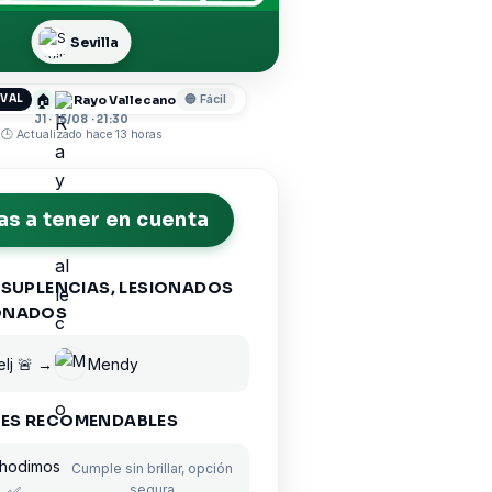
Sevilla
🏠
Rayo Vallecano
IVAL
🔵 Fácil
J1 · 15/08 · 21:30
🕒 Actualizado hace 13 horas
s a tener en cuenta
 SUPLENCIAS, LESIONADOS
ONADOS
lj 🚨 →
Mendy
ES RECOMENDABLES
chodimos
Cumple sin brillar, opción
segura
✅