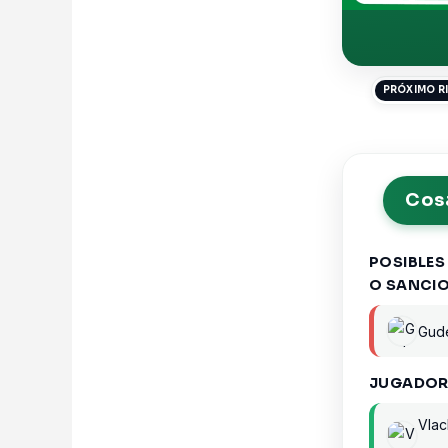
PRÓXIMO R
Cosa
POSIBLES
O SANCI
Gude
JUGADOR
Vla