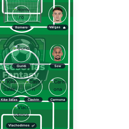
Vargas
🔥
Romero
Guridi
Sow
Kike Salas
Castrín
Carmona
Vlachodimos
✅