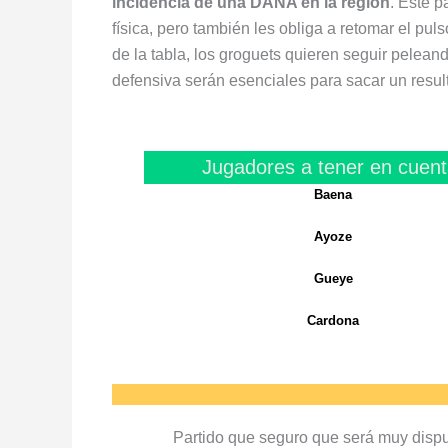
incidencia de una DANA en la región
. Este 
física, pero también les obliga a retomar el pu
de la tabla, los groguets quieren seguir pelean
defensiva serán esenciales para sacar un result
Jugadores a tener en cuent
Baena
Ayoze
Gueye
Cardona
Partido que seguro que será muy disputa