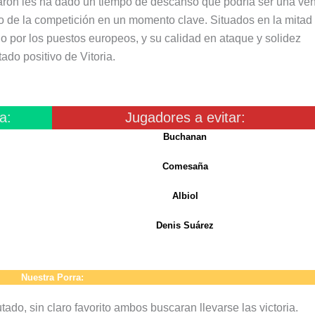
parón les ha dado un tiempo de descanso que podría ser una ven
lso de la competición en un momento clave. Situados en la mitad 
do por los puestos europeos, y su calidad en ataque y solidez
ado positivo de Vitoria.
a:
Jugadores a evitar:
Buchanan
Comesaña
Albiol
Denis Suárez
Nuestra Porra:
do, sin claro favorito ambos buscaran llevarse las victoria.