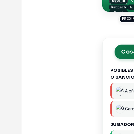
Boyé
⚽
Rebbach
A.
Koski
PRÓXI
Cosa
POSIBLES
O SANCI
Aleñ
Garc
JUGADOR