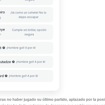
✅
iro
¡Va como un cohete! No lo
dejes escapar

eye
Cumple sin brillar, opción
segura
✅
é ⚽
¡Hombre gol! A por él
autadze ⚽
¡Hombre gol! A por él
ard ⚽
¡Hombre gol! A por él
o tras no haber jugado su último partido, aplazado por la pos