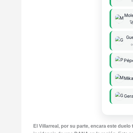
Mole

Gu
Pép
Mik
Ger
El Villarreal, por su parte, encara este duel