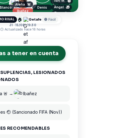
Toni M.
⚽
Alavés
Aleña
🚨
Ángel
🎁
 Blanco
Denis
Ibañez
Jonny
Tenaglia
Sivera
🏠
Getafe
MO RIVAL
🔵 Fácil
J1 · 15/08 · 19:30
🕒 Actualizado hace 16 horas
s a tener en cuenta
 SUPLENCIAS, LESIONADOS
ONADOS
a 🚨 →
Ibañez
es 🤕 (Sancionado FIFA (Nov))
ES RECOMENDABLES