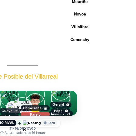
Mouriño
Novoa
Villalibre
Conenchy
 Posible del Villarreal
Gerard
⚽
Villarreal
Comesaña
🚨
Gueye
Pépé
✅
⚽
Mouriño
🚨
Parejo
Veiga
Pau
R. Marín
Luiz Junior
✅
✈️
Racing
O RIVAL
🔵 Fácil
J1 · 16/08 · 17:00
🕒 Actualizado hace 16 horas