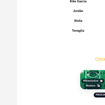
Kike García
Jordán
Aleña
Tenaglia
Once
Mikautadze
⚽
Moleiro
🚀
Romero
✅
PRÓXIM