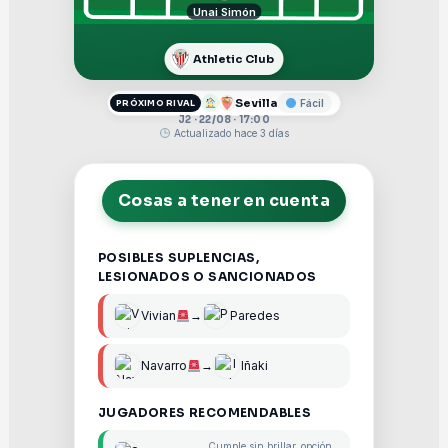
Unai Simón
Athletic Club
Sevilla
Fácil
PRÓXIMO RIVAL
J2 · 22/08 · 17:00
Actualizado hace 3 días
Cosas a tener en cuenta
POSIBLES SUPLENCIAS,
LESIONADOS O SANCIONADOS
Vivian
→
Paredes
Navarro
→
Iñaki
JUGADORES RECOMENDABLES
Cumple sin brillar, opción