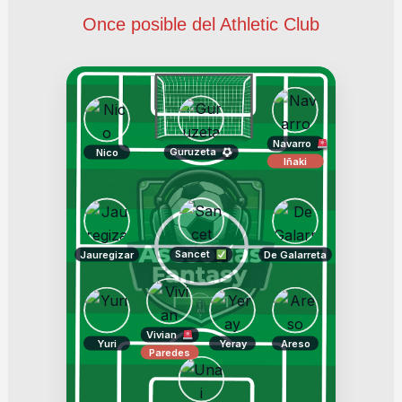
Once posible del Athletic Club
Navarro
Guruzeta
Nico
Iñaki
Sancet
Jauregizar
De Galarreta
Vivian
Yuri
Yeray
Areso
Paredes