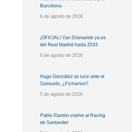
Barcelona
6 de agosto de 2026
¡OFICIAL! Yan Diomande ya es
del Real Madrid hasta 2033
6 de agosto de 2026
Hugo González se luce ante el
Sassuolo, ¿Fichamos?
5 de agosto de 2026
Pablo Ramón vuelve al Racing
de Santander