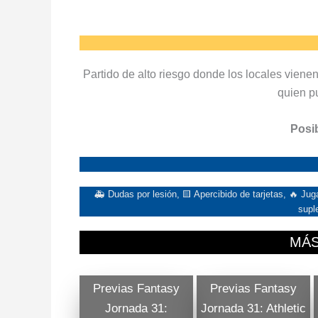
Partido de alto riesgo donde los locales viene
quien pu
Posib
🚑 Dudas por lesión, 🟨 Apercibido de tarjetas, 🔥 J
supl
MÁS
Previas Fantasy
Previas Fantasy
Jornada 31:
Jornada 31: Athletic