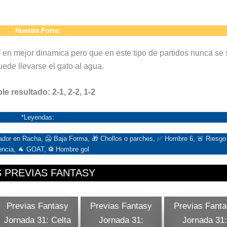
Nuestra Porra:
n en mejor dinamica pero que en este tipo de partidos nunca se
ede llevarse el gato al agua.
le resultado: 2-1, 2-2, 1-2
*Leyendas:
ugador en Racha, 🥶 Baja Forma, 🎁 Chollos o parches, ✅ Hombre 6, 🚨 Riesgo
encia, 🐐 GOAT, ⚽ Hombre gol
 PREVIAS FANTASY
Previas Fantasy
Previas Fantasy
Previas Fant
Jornada 31: Celta
Jornada 31:
Jornada 31: