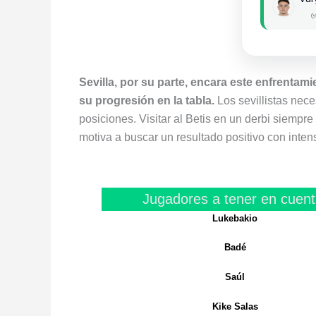
Sevilla, por su parte, encara este enfrentam
su progresión en la tabla.
Los sevillistas nece
posiciones. Visitar al Betis en un derbi siempr
motiva a buscar un resultado positivo con inten
Jugadores a tener en cuent
Lukebakio
Badé
Saúl
Kike Salas