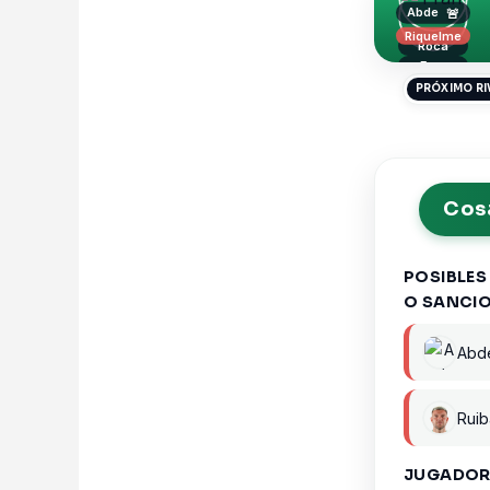
Abde
🚨
Riquelme
Roca
Fran
PRÓXIMO RI
Cosa
POSIBLES
O SANCI
Abd
Ruib
JUGADOR