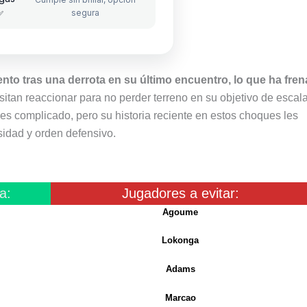
segura
✅
iento tras una derrota en su último encuentro, lo que ha fre
sitan reaccionar para no perder terreno en su objetivo de escala
e es complicado, pero su historia reciente en estos choques les
sidad y orden defensivo.
a:
Jugadores a evitar:
Agoume
Lokonga
Adams
Marcao