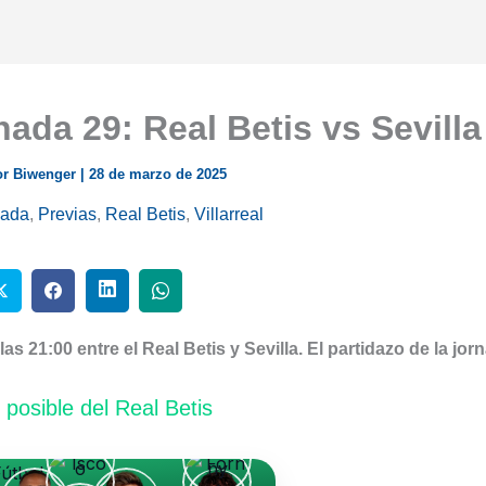
ada 29: Real Betis vs Sevilla
or Biwenger
|
28 de marzo de 2025
nada
,
Previas
,
Real Betis
,
Villarreal
s 21:00 entre el Real Betis y Sevilla. El partidazo de la jor
posible del Real Betis