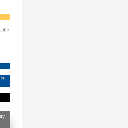
 sabe
 de
asy