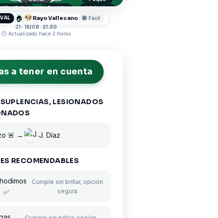
Kike Salas
Castrín
J. Iglesias
Vlachodimos
✅
🏠
Rayo Vallecano
IVAL
🔵 Fácil
J1 · 15/08 · 21:30
🕒 Actualizado hace 2 horas
s a tener en cuenta
 SUPLENCIAS, LESIONADOS
ONADOS
zo 🚨 →
J. Díaz
ES RECOMENDABLES
chodimos
Cumple sin brillar, opción
segura
✅
gas
Cumple sin brillar, opción