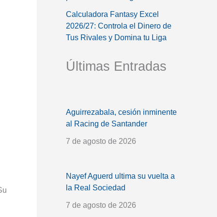
Calculadora Fantasy Excel
2026/27: Controla el Dinero de
Tus Rivales y Domina tu Liga
Últimas Entradas
Aguirrezabala, cesión inminente
al Racing de Santander
7 de agosto de 2026
Nayef Aguerd ultima su vuelta a
la Real Sociedad
Su
7 de agosto de 2026