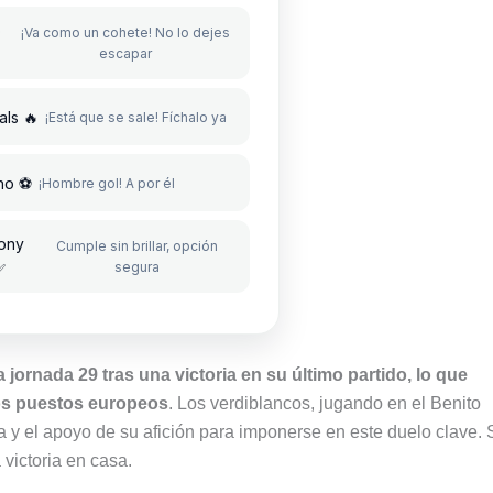
o
¡Va como un cohete! No lo dejes
escapar
als 🔥
¡Está que se sale! Fíchalo ya
ho ⚽
¡Hombre gol! A por él
ony
Cumple sin brillar, opción
segura
✅
la jornada 29 tras una victoria en su último partido, lo que
los puestos europeos
. Los verdiblancos, jugando en el Benito
a y el apoyo de su afición para imponerse en este duelo clave. 
 victoria en casa.