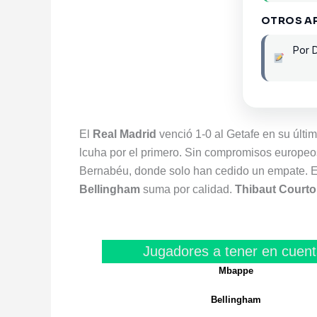
OTROS A
Por 
El
Real Madrid
venció 1-0 al Getafe en su últi
lcuha por el primero. Sin compromisos europeos 
Bernabéu, donde solo han cedido un empate. 
Bellingham
suma por calidad.
Thibaut Courto
Jugadores a tener en cuent
Mbappe
Bellingham