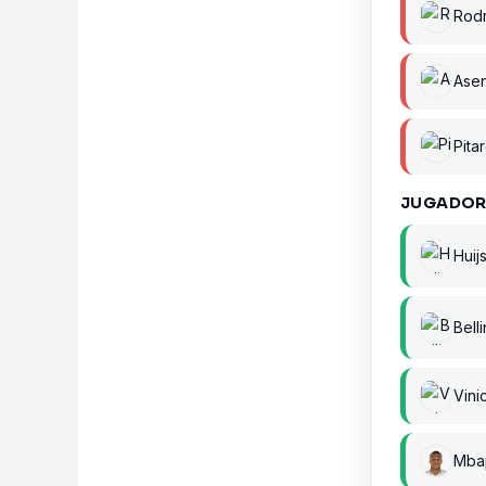
Rod
Ase
Pita
JUGADOR
Huij
Bell
Vini
Mba