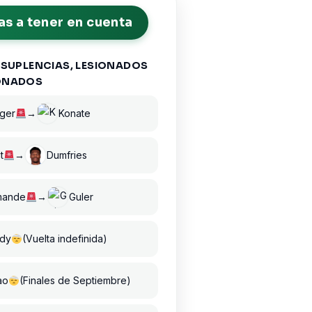
s a tener en cuenta
 SUPLENCIAS, LESIONADOS
ONADOS
ger
→
Konate
t
→
Dumfries
mande
→
Guler
dy
(Vuelta indefinida)
ao
(Finales de Septiembre)