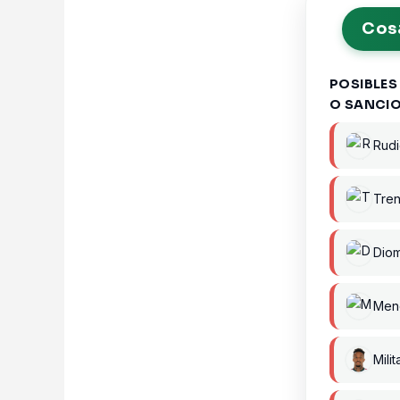
Cosa
POSIBLES
O SANCI
Rudi
Tren
Dio
Men
Milit