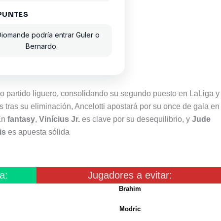
PUNTES
Diomande podría entrar Guler o
Bernardo.
mo partido liguero, consolidando su segundo puesto en LaLiga y
tras su eliminación, Ancelotti apostará por su once de gala en 
En
fantasy
,
Vinícius Jr.
es clave por su desequilibrio, y
Jude
is
es apuesta sólida
a:
Jugadores a evitar:
Brahim
Modric