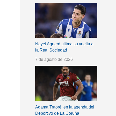
Nayef Aguerd ultima su vuelta a
la Real Sociedad
7 de agosto de 2026
Adama Traoré, en la agenda del
Deportivo de La Coruña