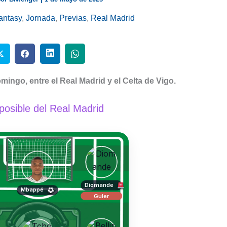
antasy
,
Jornada
,
Previas
,
Real Madrid
omingo, entre el Real Madrid y el Celta de Vigo.
osible del Real Madrid
Diomande
Mbappé
Guler