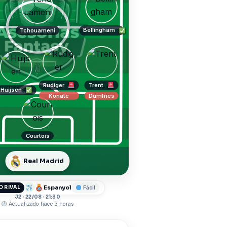
Bellingham
Tchouameni
Rudiger
Trent
Huijsen
Konate
Dumfries
Courtois
Real Madrid
Espanyol
 RIVAL
Fácil
J2 · 22/08 · 21:30
Actualizado hace 3 horas