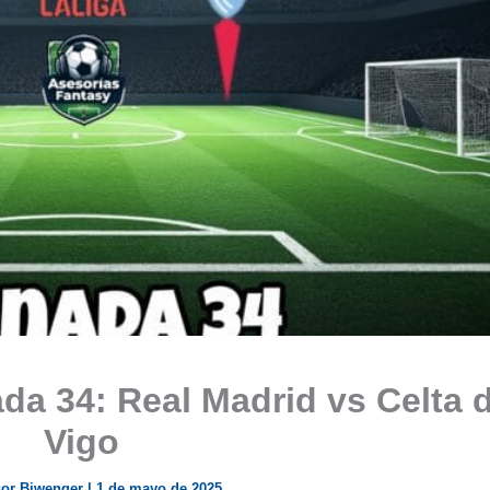
da 34: Real Madrid vs Celta 
Vigo
sor Biwenger
|
1 de mayo de 2025