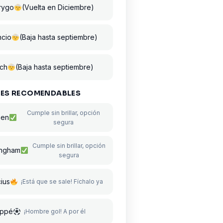
rygo
(Vuelta en Diciembre)
ncio
(Baja hasta septiembre)
rch
(Baja hasta septiembre)
ES RECOMENDABLES
Cumple sin brillar, opción
sen
segura
Cumple sin brillar, opción
ingham
segura
cius
¡Está que se sale! Fíchalo ya
ppé
¡Hombre gol! A por él