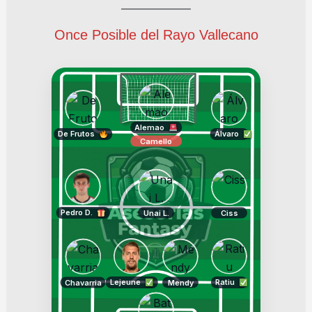
Once Posible del Rayo Vallecano
Alemao
De Frutos
Álvaro
Camello
Pedro D.
Unai L.
Ciss
Lejeune
Ratiu
Chavarria
Mendy