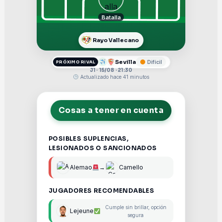
Batalla
Rayo Vallecano
Sevilla
Difícil
PRÓXIMO RIVAL
J1 · 15/08 · 21:30
Actualizado hace 41 minutos
Cosas a tener en cuenta
POSIBLES SUPLENCIAS,
LESIONADOS O SANCIONADOS
Alemao
→
Camello
JUGADORES RECOMENDABLES
Cumple sin brillar, opción
Lejeune
segura