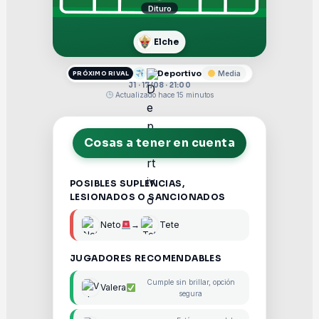
Dituro
Elche
Deportivo
Media
PRÓXIMO RIVAL
J1 · 17/08 · 21:00
Actualizado hace 15 minutos
Cosas a tener en cuenta
POSIBLES SUPLENCIAS,
LESIONADOS O SANCIONADOS
Neto
→
Tete
JUGADORES RECOMENDABLES
Cumple sin brillar, opción
Valera
segura