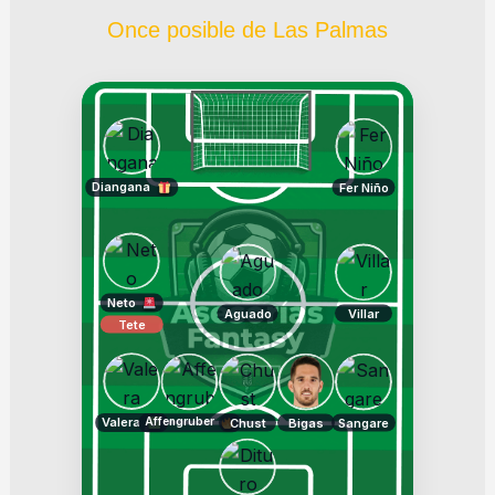
Once posible de Las Palmas
Diangana
Fer Niño
Neto
Aguado
Villar
Tete
Valera
Affengruber
Chust
Bigas
Sangare