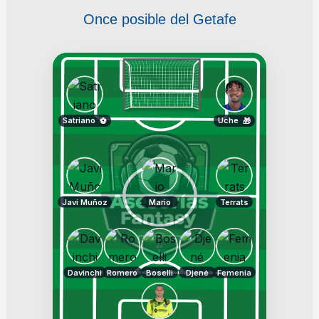
Once posible del Getafe
Satriano
Uche
⚽
🎁
Javi Muñoz
Mario
Terrats
Davinchi
Romero
Boselli
Djené
Femenia