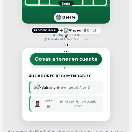
Soría
Getafe
✈️
Alavés
🟠 Difícil
PRÓXIMO RIVAL
J1 · 15/08 · 19:30
🕒 Actualizado hace 15 minutos
Cosas a tener en cuenta
JUGADORES RECOMENDABLES
Satriano ⚽
¡Hombre gol! A por él
Uche
¡Chollazo! Fíchalo cuanto
🎁
antes
El equipo de Bordarlas siempre da guerra en casa y se