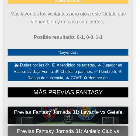
Nuestra Porra:
Más favoritos los visitantes pero ojo a este Getafe que
vienen bien y en casa son fuertes.
Posible resultado: 0-1, 0-0, 1-1
*Leyendas:
🚑 Dudas por lesión, 🟨 Apercibido de tarjetas, 🔥 Jugador en
Racha, 🥶 Baja Forma, 🎁 Chollos o parches, ✅ Hombre 6, 🚨
Riesgo de suplencia, 🐐 GOAT, ⚽ Hombre gol
MÁS PREVIAS FANTASY
Previas Fantasy Jornada 31: Levante vs Getafe
Previas Fantasy Jornada 31: Athletic Club vs