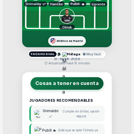
Grimaldo
Pubill
Hancko
Llorente
✅
🔥
Oblak
Atlético de Madrid
🏠
Málaga
🟢 Muy fácil
PRÓXIMO RIVAL
J1 · 19/08 · 21:00
🕒 Actualizado hace 15 minutos
Cosas a tener en cuenta
JUGADORES RECOMENDABLES
Grimaldo
Cumple sin brillar, opción
✅
segura
Pubill 🔥
¡Está que se sale! Fíchalo ya