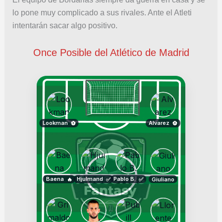
lo pone muy complicado a sus rivales. Ante el Atleti
intentarán sacar algo positivo.
Once Posible del Atlético de Madrid
Lookman
Alvarez
⚽
⚽
Baena
Hjulmand
Pablo B.
Giuliano
🔥
✅
✅