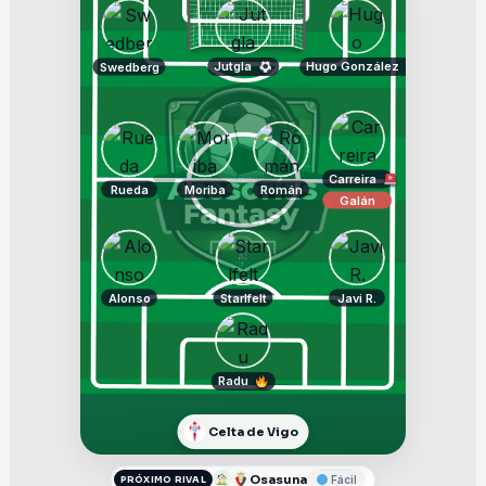
Jutgla
Hugo González
Swedberg
Carreira
Rueda
Moriba
Román
Galán
Alonso
Starlfelt
Javi R.
Radu
Celta de Vigo
Osasuna
Fácil
PRÓXIMO RIVAL