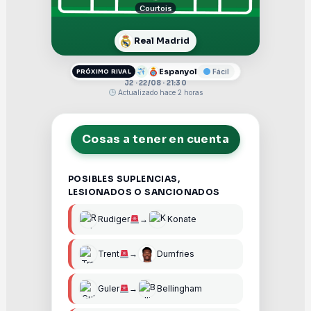
Courtois
Real Madrid
Espanyol
Fácil
PRÓXIMO RIVAL
J2 · 22/08 · 21:30
Actualizado hace 2 horas
Cosas a tener en cuenta
POSIBLES SUPLENCIAS,
LESIONADOS O SANCIONADOS
Rudiger
→
Konate
Trent
→
Dumfries
Guler
→
Bellingham