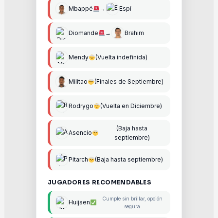
Mbappé
→
Espí
Diomande
→
Brahim
Mendy
(Vuelta indefinida)
Militao
(Finales de Septiembre)
Rodrygo
(Vuelta en Diciembre)
(Baja hasta
Asencio
septiembre)
Pitarch
(Baja hasta septiembre)
JUGADORES RECOMENDABLES
Cumple sin brillar, opción
Huijsen
segura