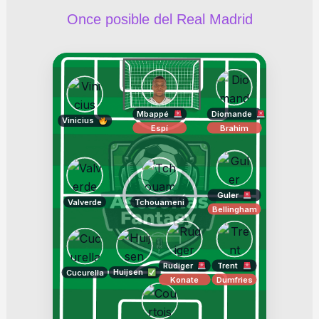
Once posible del Real Madrid
Mbappé
Diomande
Vinicius
Espí
Brahim
Guler
Valverde
Tchouameni
Bellingham
Rudiger
Trent
Huijsen
Cucurella
Konate
Dumfries