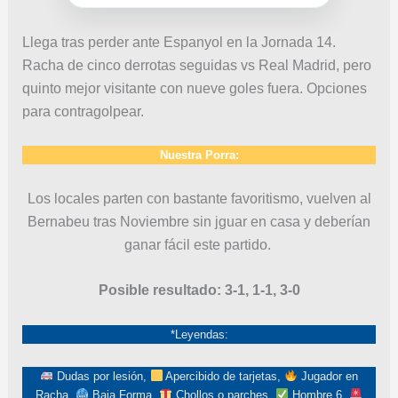
Llega tras perder ante Espanyol en la Jornada 14.
Racha de cinco derrotas seguidas vs Real Madrid, pero
quinto mejor visitante con nueve goles fuera. Opciones
para contragolpear.
Nuestra Porra:
Los locales parten con bastante favoritismo, vuelven al
Bernabeu tras Noviembre sin jguar en casa y deberían
ganar fácil este partido.
Posible resultado: 3-1, 1-1, 3-0
*Leyendas:
Dudas por lesión,
Apercibido de tarjetas,
Jugador en
Racha,
Baja Forma,
Chollos o parches,
Hombre 6,