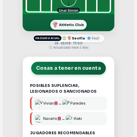
Unai Simón
Athletic Club
Sevilla
Fácil
PRÓXIMO RIVAL
J2 · 22/08 · 17:00
Actualizado hace 2 días
Cosas a tener en cuenta
POSIBLES SUPLENCIAS,
LESIONADOS O SANCIONADOS
Vivian
→
Paredes
Navarro
→
Iñaki
JUGADORES RECOMENDABLES