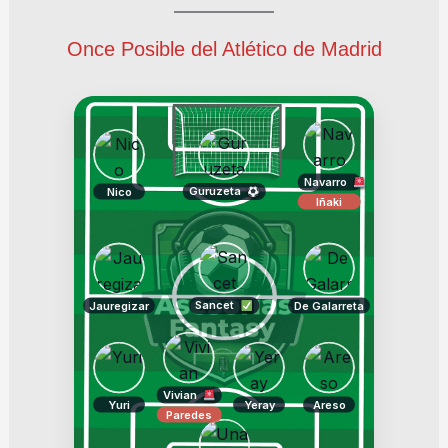
Once Posible del Atlético de Madrid
Navarro
Guruzeta
Nico
Iñaki
Sancet
Jauregizar
De Galarreta
Vivian
Yuri
Yeray
Areso
Paredes