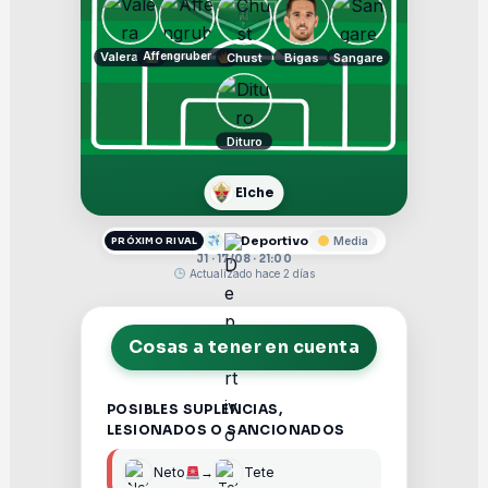
Valera
Affengruber
Chust
Bigas
Sangare
Dituro
Elche
Deportivo
Media
PRÓXIMO RIVAL
J1 · 17/08 · 21:00
Actualizado hace 2 días
Cosas a tener en cuenta
POSIBLES SUPLENCIAS,
LESIONADOS O SANCIONADOS
Neto
→
Tete