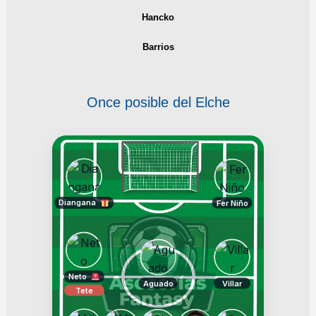
Hancko
Barrios
Once posible del Elche
Diangana
Fer Niño
Neto
Aguado
Villar
Tete