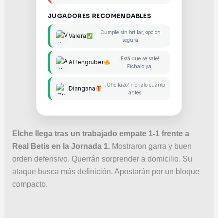
JUGADORES RECOMENDABLES
Cumple sin brillar, opción
Valera
segura
¡Está que se sale!
Affengruber
Fíchalo ya
¡Chollazo! Fíchalo cuanto
Diangana
antes
Elche llega tras un trabajado empate 1-1 frente a
Real Betis en la Jornada 1.
Mostraron garra y buen
orden defensivo. Querrán sorprender a domicilio. Su
ataque busca más definición. Apostarán por un bloque
compacto.