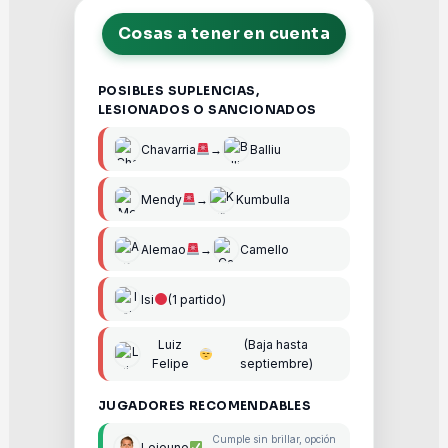
Cosas a tener en cuenta
POSIBLES SUPLENCIAS,
LESIONADOS O SANCIONADOS
Chavarria
→
Balliu
Mendy
→
Kumbulla
Alemao
→
Camello
Isi
(1 partido)
Luiz
(Baja hasta
Felipe
septiembre)
JUGADORES RECOMENDABLES
Cumple sin brillar, opción
Lejeune