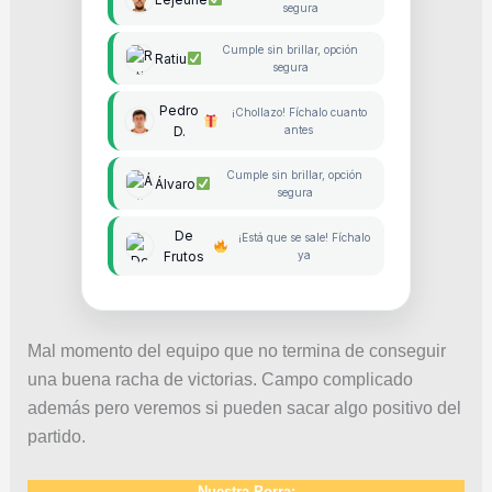
segura
Cumple sin brillar, opción
Ratiu
segura
Pedro
¡Chollazo! Fíchalo cuanto
D.
antes
Cumple sin brillar, opción
Álvaro
segura
De
¡Está que se sale! Fíchalo
Frutos
ya
Mal momento del equipo que no termina de conseguir
una buena racha de victorias. Campo complicado
además pero veremos si pueden sacar algo positivo del
partido.
Nuestra Porra: