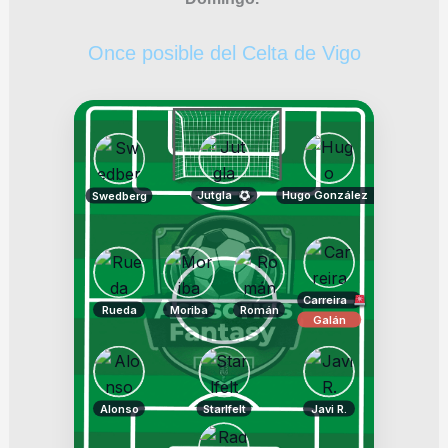
Once posible del Celta de Vigo
Jutgla
Hugo González
Swedberg
Carreira
Rueda
Moriba
Román
Galán
Alonso
Starlfelt
Javi R.