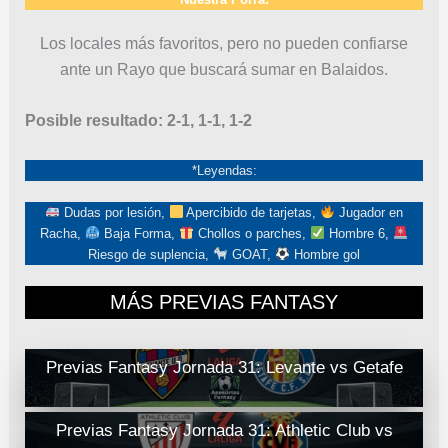
Los locales más favoritos, pero no pueden confiarse
ante un Rayo que buscará sumar en Balaidos.
Posible resultado: 2-1, 1-1, 1-2
*Leyendas:
Dudas por lesión,
Apercibido de tarjetas,
Jugador en
Racha,
Baja Forma,
Chollos o parches,
Hombre 6,
Riesgo de suplencia,
GOAT,
Hombre gol
MÁS PREVIAS FANTASY
Previas Fantasy Jornada 31: Levante vs Getafe
Previas Fantasy Jornada 31: Athletic Club vs