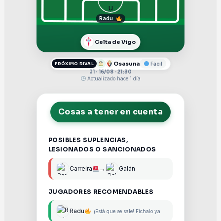
Radu
Celta de Vigo
Osasuna
Fácil
PRÓXIMO RIVAL
J1 · 16/08 · 21:30
Actualizado hace 1 día
Cosas a tener en cuenta
POSIBLES SUPLENCIAS,
LESIONADOS O SANCIONADOS
Carreira
→
Galán
JUGADORES RECOMENDABLES
Radu
¡Está que se sale! Fíchalo ya