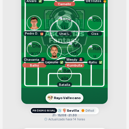
Álvaro
De Frutos
Camello
Pedro D.
Unai L.
Ciss
Chavarria
Mendy
Lejeune
Ratiu
Balliu
Kumbulla
Batalla
Rayo Vallecano
Sevilla
Difícil
PRÓXIMO RIVAL
J1 · 15/08 · 21:30
Actualizado hace 14 horas