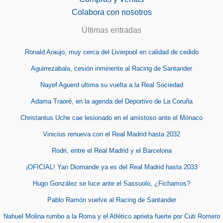
Colabora con nosotros
Últimas entradas
Ronald Araujo, muy cerca del Liverpool en calidad de cedido
Aguirrezabala, cesión inminente al Racing de Santander
Nayef Aguerd ultima su vuelta a la Real Sociedad
Adama Traoré, en la agenda del Deportivo de La Coruña
Christantus Uche cae lesionado en el amistoso ante el Mónaco
Vinicius renueva con el Real Madrid hasta 2032
Rodri, entre el Real Madrid y el Barcelona
¡OFICIAL! Yan Diomande ya es del Real Madrid hasta 2033
Hugo González se luce ante el Sassuolo, ¿Fichamos?
Pablo Ramón vuelve al Racing de Santander
Nahuel Molina rumbo a la Roma y el Atlético aprieta fuerte por Cuti Romero