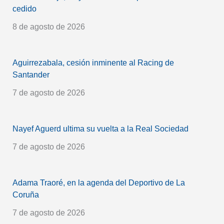
cedido
8 de agosto de 2026
Aguirrezabala, cesión inminente al Racing de
Santander
7 de agosto de 2026
Nayef Aguerd ultima su vuelta a la Real Sociedad
7 de agosto de 2026
Adama Traoré, en la agenda del Deportivo de La
Coruña
7 de agosto de 2026