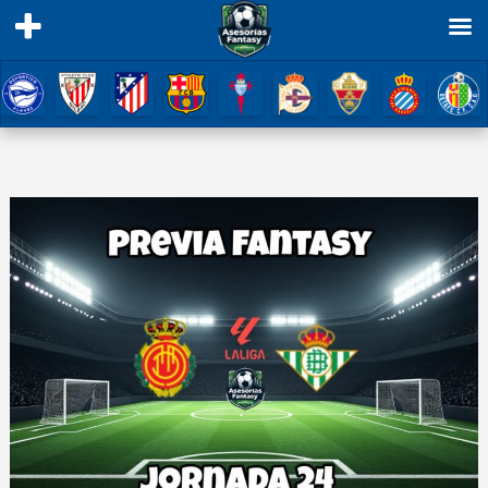
Ir
al
contenido