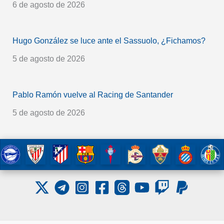
6 de agosto de 2026
Hugo González se luce ante el Sassuolo, ¿Fichamos?
5 de agosto de 2026
Pablo Ramón vuelve al Racing de Santander
5 de agosto de 2026