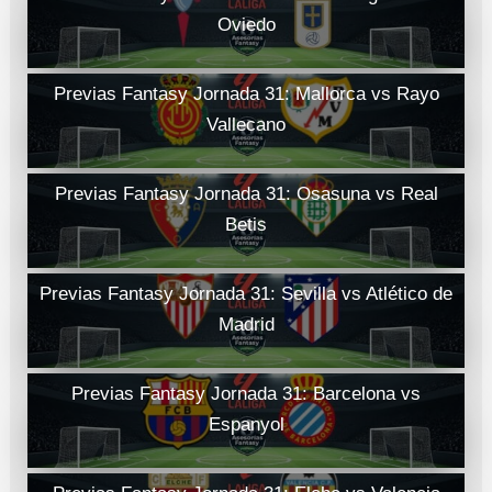
Oviedo
Previas Fantasy Jornada 31: Mallorca vs Rayo
Vallecano
Previas Fantasy Jornada 31: Osasuna vs Real
Betis
Previas Fantasy Jornada 31: Sevilla vs Atlético de
Madrid
Previas Fantasy Jornada 31: Barcelona vs
Espanyol