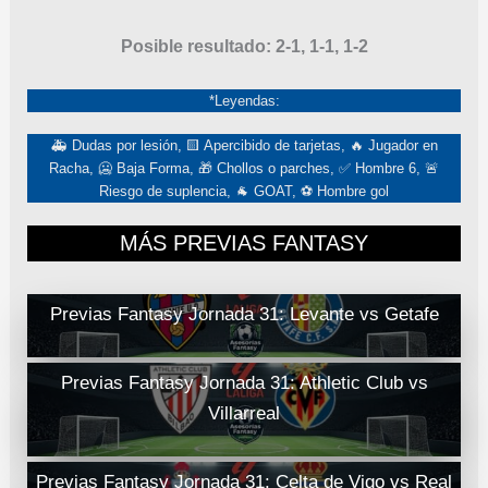
Posible resultado: 2-1, 1-1, 1-2
*Leyendas:
🚑 Dudas por lesión, 🟨 Apercibido de tarjetas, 🔥 Jugador en
Racha, 🥶 Baja Forma, 🎁 Chollos o parches, ✅ Hombre 6, 🚨
Riesgo de suplencia, 🐐 GOAT, ⚽ Hombre gol
MÁS PREVIAS FANTASY
Previas Fantasy Jornada 31: Levante vs Getafe
Previas Fantasy Jornada 31: Athletic Club vs
Villarreal
Previas Fantasy Jornada 31: Celta de Vigo vs Real