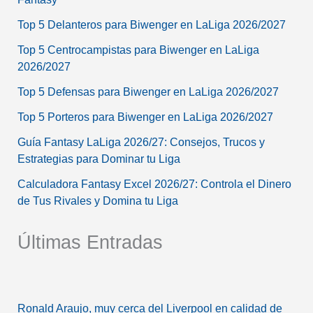
Top 5 Delanteros para Biwenger en LaLiga 2026/2027
Top 5 Centrocampistas para Biwenger en LaLiga
2026/2027
Top 5 Defensas para Biwenger en LaLiga 2026/2027
Top 5 Porteros para Biwenger en LaLiga 2026/2027
Guía Fantasy LaLiga 2026/27: Consejos, Trucos y
Estrategias para Dominar tu Liga
Calculadora Fantasy Excel 2026/27: Controla el Dinero
de Tus Rivales y Domina tu Liga
Últimas Entradas
Ronald Araujo, muy cerca del Liverpool en calidad de