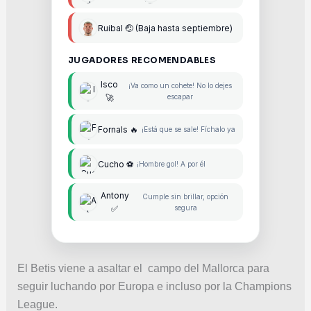
Ruibal 🤕 (Baja hasta septiembre)
JUGADORES RECOMENDABLES
Isco
¡Va como un cohete! No lo dejes
🚀
escapar
Fornals 🔥
¡Está que se sale! Fíchalo ya
Cucho ⚽
¡Hombre gol! A por él
Antony
Cumple sin brillar, opción
✅
segura
El Betis viene a asaltar el campo del Mallorca para
seguir luchando por Europa e incluso por la Champions
League.