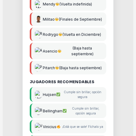
Mendy
(Vuelta indefinida)
Militao
(Finales de Septiembre)
Rodrygo
(Vuelta en Diciembre)
(Baja hasta
Asencio
septiembre)
Pitarch
(Baja hasta septiembre)
JUGADORES RECOMENDABLES
Cumple sin brillar, opción
Huijsen
segura
Cumple sin brillar,
Bellingham
opción segura
Vinicius
¡Está que se sale! Fíchalo ya