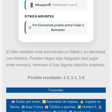
Mbappé
¡Hombre gol! A por él
OTROS APUNTES
Por Diomande podría entrar Guler o
Bernardo.
El líder también está encontrado su fútbol y su identidad
con Arbeloa. Pueden llegar algo fatigados tras jugar
entre semana, veremos si hay alguna rotación sorpresa.
Posible resultado: 1-3, 1-1, 1-0
*Leyendas:
Dudas por lesión,
Apercibido de tarjetas,
Jugador en
Racha,
Baja Forma,
Chollos o parches,
Hombre 6,