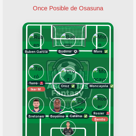
Once Posible de Osasuna
Budimir
Moro
Ruben García
Torró
Oroz
Moncayola
Iker M.
Rosier
Catena
Bretones
Boyomo
Benito