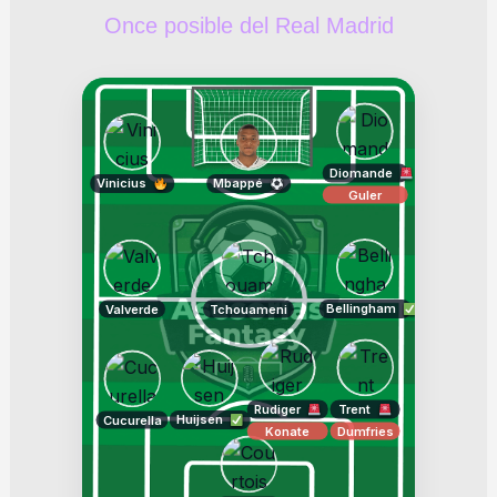
Once posible del Real Madrid
Diomande
Vinicius
Mbappé
Guler
Bellingham
Valverde
Tchouameni
Rudiger
Trent
Huijsen
Cucurella
Konate
Dumfries