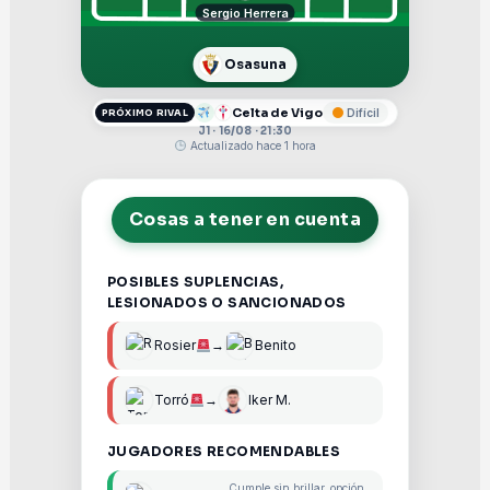
Sergio Herrera
Osasuna
Celta de Vigo
Difícil
PRÓXIMO RIVAL
J1 · 16/08 · 21:30
Actualizado hace 1 hora
Cosas a tener en cuenta
POSIBLES SUPLENCIAS,
LESIONADOS O SANCIONADOS
Rosier
→
Benito
Torró
→
Iker M.
JUGADORES RECOMENDABLES
Cumple sin brillar, opción