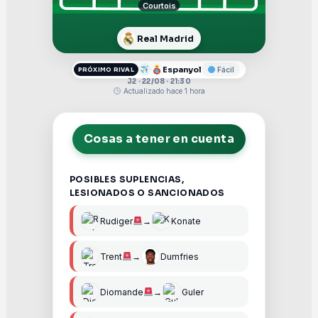
Courtois
Real Madrid
Espanyol
Fácil
PRÓXIMO RIVAL
J2 · 22/08 · 21:30
Actualizado hace 1 hora
Cosas a tener en cuenta
POSIBLES SUPLENCIAS,
LESIONADOS O SANCIONADOS
Rudiger
→
Konate
Trent
→
Dumfries
Diomande
→
Guler