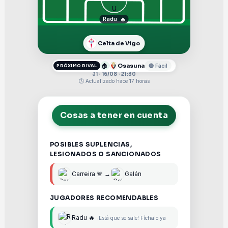
Radu
🔥
Celta de Vigo
🏠
Osasuna
🔵 Fácil
PRÓXIMO RIVAL
J1 · 16/08 · 21:30
🕒 Actualizado hace 17 horas
Cosas a tener en cuenta
POSIBLES SUPLENCIAS,
LESIONADOS O SANCIONADOS
Carreira 🚨 →
Galán
JUGADORES RECOMENDABLES
Radu 🔥
¡Está que se sale! Fíchalo ya