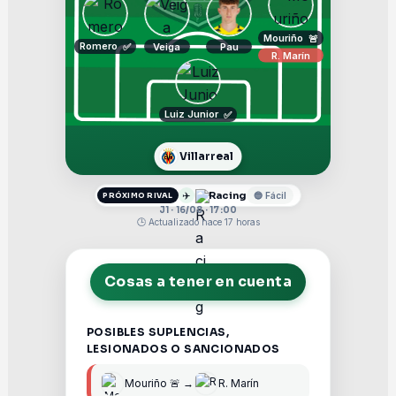
Mouriño
🚨
Romero
Veiga
Pau
✅
R. Marín
Luiz Junior
✅
Villarreal
✈️
Racing
🔵 Fácil
PRÓXIMO RIVAL
J1 · 16/08 · 17:00
🕒 Actualizado hace 17 horas
Cosas a tener en cuenta
POSIBLES SUPLENCIAS,
LESIONADOS O SANCIONADOS
Mouriño 🚨 →
R. Marín