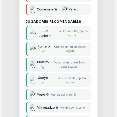
Comesaña 🚨 →
Parejo
JUGADORES RECOMENDABLES
Luiz
Cumple sin brillar, opción
Junior ✅
segura
Romero
Cumple sin brillar, opción
✅
segura
Moleiro
¡Va como un cohete! No lo
🚀
dejes escapar
Gueye
Cumple sin brillar, opción
✅
segura
Pépé ⚽
¡Hombre gol! A por él
Mikautadze ⚽
¡Hombre gol! A por él