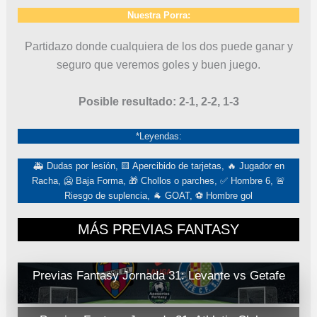
Nuestra Porra:
Partidazo donde cualquiera de los dos puede ganar y
seguro que veremos goles y buen juego.
Posible resultado: 2-1, 2-2, 1-3
*Leyendas:
🚑 Dudas por lesión, 🟨 Apercibido de tarjetas, 🔥 Jugador en
Racha, 🥶 Baja Forma, 🎁 Chollos o parches, ✅ Hombre 6, 🚨
Riesgo de suplencia, 🐐 GOAT, ⚽ Hombre gol
MÁS PREVIAS FANTASY
Previas Fantasy Jornada 31: Levante vs Getafe