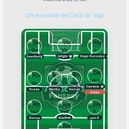
Once posible del Celta de Vigo
Jutgla
Hugo González
Swedberg
⚽
🎁
Carreira
🚨
Rueda
Moriba
Román
Galán
Alonso
Starlfelt
Javi R.