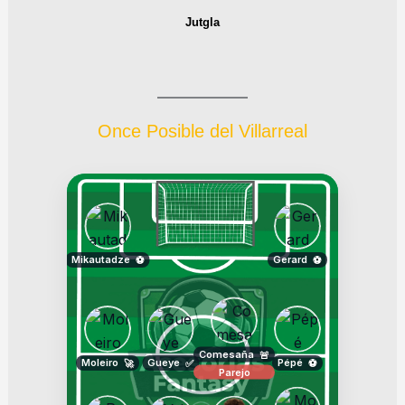
Jutgla
Once Posible del Villarreal
Mikautadze
Gerard
⚽
⚽
Comesaña
🚨
Moleiro
Gueye
Pépé
🚀
✅
⚽
Parejo