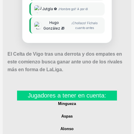
Jutgla ⚽
¡Hombre gol! A por él
Hugo
¡Chollazo! Fíchalo
González 🎁
cuanto antes
El Celta de Vigo tras una derrota y dos empates en
este comienzo busca ganar ante uno de los rivales
más en forma de LaLiga.
Jugadores a tener en cuenta:
Mingueza
Aspas
Alonso