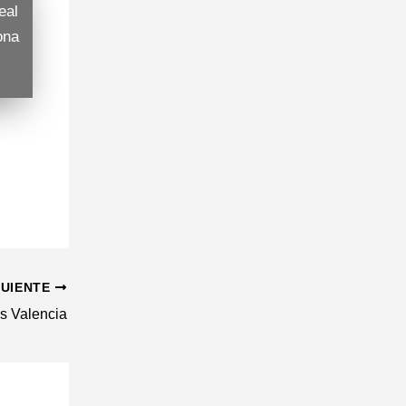
eal
ona
GUIENTE
s Valencia