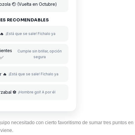
ozola 🤕 (Vuelta en Octubre)
ES RECOMENDABLES
🔥
¡Está que se sale! Fíchalo ya
ientes
Cumple sin brillar, opción
segura
✅
r 🔥
¡Está que se sale! Fíchalo ya
rzabal ⚽
¡Hombre gol! A por él
quipo necesitado con cierto favoritismo de sumar tres puntos en 
 viene.