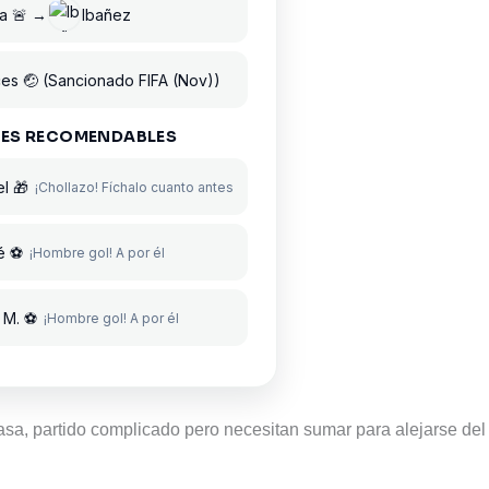
a 🚨 →
Ibañez
es 🤕 (Sancionado FIFA (Nov))
ES RECOMENDABLES
l 🎁
¡Chollazo! Fíchalo cuanto antes
é ⚽
¡Hombre gol! A por él
 M. ⚽
¡Hombre gol! A por él
asa, partido complicado pero necesitan sumar para alejarse del