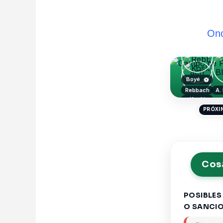
Onc
Boyé
⚽
Rebbach
A.
Koski
PRÓXI
Cosa
POSIBLES
O SANCI