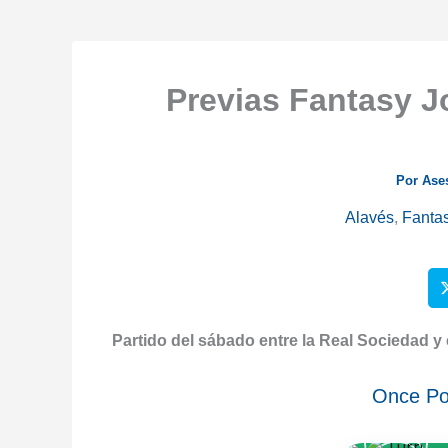
Previas Fantasy J
Por
Ase
Alavés
,
Fanta
P
artido del sábado entre la Real Sociedad y e
Once Pos