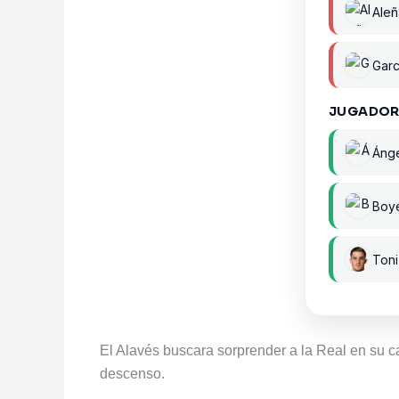
Aleñ
Garc
JUGADOR
Ánge
Boy
Toni
El Alavés buscara sorprender a la Real en su c
descenso.