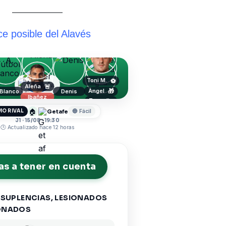
e posible del Alavés
Toni M.
⚽
Alavés
Aleña
🚨
Ángel
🎁
 Blanco
Denis
Ibañez
Jonny
Tenaglia
Sivera
🏠
Getafe
MO RIVAL
🔵 Fácil
J1 · 15/08 · 19:30
🕒 Actualizado hace 12 horas
s a tener en cuenta
 SUPLENCIAS, LESIONADOS
ONADOS