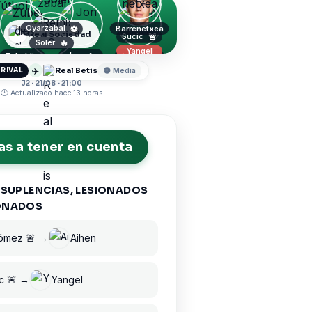
Oyarzabal
⚽
Barrenetxea
Real Sociedad
Sucic
🚨
Soler
🔥
Yangel
Jon
🔥
Zubeldia
Aramburu
Remiro
✈️
Real Betis
RIVAL
🟡 Media
J2 · 21/08 · 21:00
🕒 Actualizado hace 13 horas
s a tener en cuenta
 SUPLENCIAS, LESIONADOS
ONADOS
Gómez 🚨 →
Aihen
c 🚨 →
Yangel