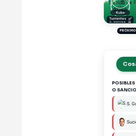
Kubo
Turrientes
✅
S. Gómez
🚨
Aihen
PRÓXIMO 
Cosa
POSIBLES
O SANCI
S. 
Suci