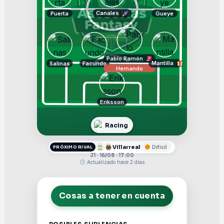
Canales
Puerta
Gueye
Pablo Ramón
Mantilla
Salinas
Facundo
Hernando
Eriksson
Racing
Villarreal
Difícil
PRÓXIMO RIVAL
J1 · 16/08 · 17:00
Actualizado hace 2 días
Cosas a tener en cuenta