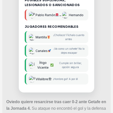
POSIBLES SUPLENCIAS,
LESIONADOS O SANCIONADOS
Pablo Ramón
→
Hernando
JUGADORES RECOMENDABLES
¡Chollazo! Fíchalo cuanto
Mantilla
antes
¡Va como un cohete! No lo
Canales
dejes escapar
Íñigo
Cumple sin brillar,
Vicente
opción segura
Villalibre
¡Hombre gol! A por él
Oviedo quiere resarcirse tras caer 0-2 ante Getafe en
la Jornada 4.
Su ataque no encontró el gol y la defensa