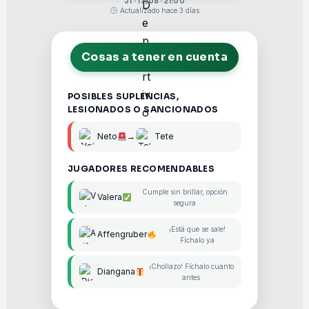
J1 · 17/08 · 21:00
Actualizado hace 3 días
Cosas a tener en cuenta
POSIBLES SUPLENCIAS,
LESIONADOS O SANCIONADOS
Neto
→
Tete
JUGADORES RECOMENDABLES
Cumple sin brillar, opción
Valera
segura
¡Está que se sale!
Affengruber
Fíchalo ya
¡Chollazo! Fíchalo cuanto
Diangana
antes