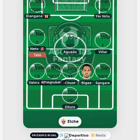
Diangana
Fer Niño
Neto
Aguado
Villar
Tete
Valera
Affengruber
Chust
Bigas
Sangare
Dituro
Elche
Deportivo
Media
PRÓXIMO RIVAL