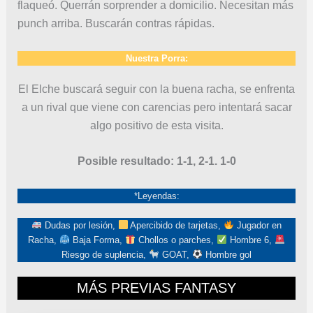
flaqueó. Querrán sorprender a domicilio. Necesitan más
punch arriba. Buscarán contras rápidas.
Nuestra Porra:
El Elche buscará seguir con la buena racha, se enfrenta
a un rival que viene con carencias pero intentará sacar
algo positivo de esta visita.
Posible resultado: 1-1, 2-1. 1-0
*Leyendas:
Dudas por lesión,
Apercibido de tarjetas,
Jugador en
Racha,
Baja Forma,
Chollos o parches,
Hombre 6,
Riesgo de suplencia,
GOAT,
Hombre gol
MÁS PREVIAS FANTASY