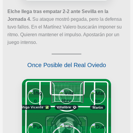
Elche llega tras empatar 2-2 ante Sevilla en la
Jornada 4.
Su ataque mostró pegada, pero la defensa
tuvo fallos. En el Martínez Valero buscarán imponer su
ritmo. Quieren mantener el impulso. Apostarán por un
juego intenso.
Once Posible del Real Oviedo
Íñigo Vicente
Villalibre
Martin