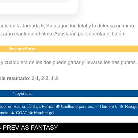
ante en la Jornada 6. Su ataque fue letal y la defensa un muro.
rán mantener el ritmo. Apostarán por controlar el balón.
Nuestra Porra:
y cualquiera de los dos puede ganar y llevarse los tres puntos.
le resultado: 2-1, 2-2, 1-3
*Leyendas:
ugador en Racha, 🥶 Baja Forma, 🎁 Chollos o parches, ✅ Hombre 6, 🚨 Riesgo
encia, 🐐 GOAT, ⚽ Hombre gol
 PREVIAS FANTASY