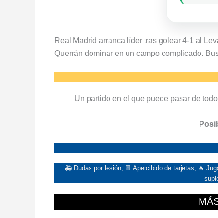
Real Madrid arranca líder tras golear 4-1 al Lev
Querrán dominar en un campo complicado. Busca
Un partido en el que puede pasar de todo 
Posib
🚑 Dudas por lesión, 🟨 Apercibido de tarjetas, 🔥 J
supl
MÁS