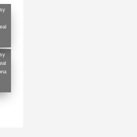
asy
eal
asy
eal
ona