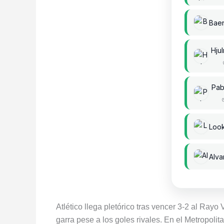
Baen
Hju
Pab
Loo
Alva
Atlético llega pletórico tras vencer 3-2 al Ray
garra pese a los goles rivales. En el Metropoli