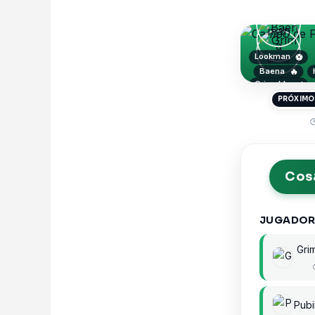
Lookman
⚽
Baena
🔥
Grimaldo
✅
PRÓXIMO

Cosa
JUGADOR
Gri
Pubil