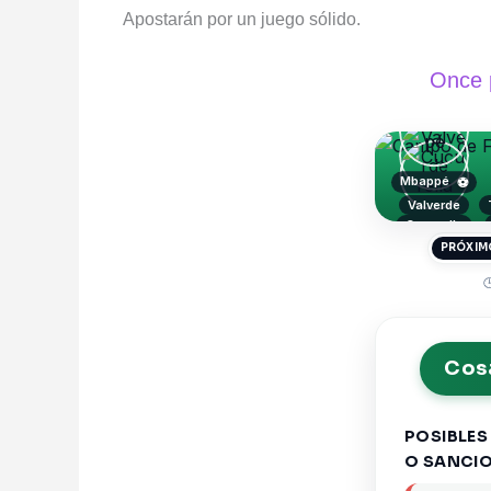
Apostarán por un juego sólido.
Once p
Mbappé
⚽
Valverde
Cucurella
PRÓXIM

Cosa
POSIBLES
O SANCI