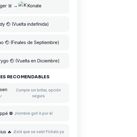
ger 🚨 →
Konate
y 🤕 (Vuelta indefinida)
tao 🤕 (Finales de Septiembre)
ygo 🤕 (Vuelta en Diciembre)
ES RECOMENDABLES
jsen
Cumple sin brillar, opción
segura
✅
ppé ⚽
¡Hombre gol! A por él
cius 🔥
¡Está que se sale! Fíchalo ya