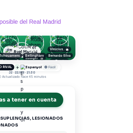
osible del Real Madrid
Vinicius
🔥
Real Madrid
Tchouameni
Bellingham
Bernardo Silva
Rudiger
🚨
Huijsen
✅
Trent
Konate
Courtois
✈️
Espanyol
O RIVAL
🔵 Fácil
J2 · 22/08 · 21:30
 Actualizado hace 45 minutos
s a tener en cuenta
 SUPLENCIAS, LESIONADOS
ONADOS