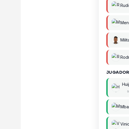
Rudi
Mend
Mili
Rodr
JUGADOR
Hui
Mba
Vini