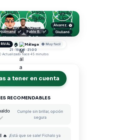
Alvarez
⚽
Atlético de Madrid
Hjulmand
Pablo B.
✅
✅
Giuliano
Pubill
🔥
Hancko
Llorente
Oblak
🏠
Málaga
 RIVAL
🟢 Muy fácil
J1 · 19/08 · 21:00
 Actualizado hace 45 minutos
s a tener en cuenta
ES RECOMENDABLES
maldo
Cumple sin brillar, opción
segura
✅
l 🔥
¡Está que se sale! Fíchalo ya