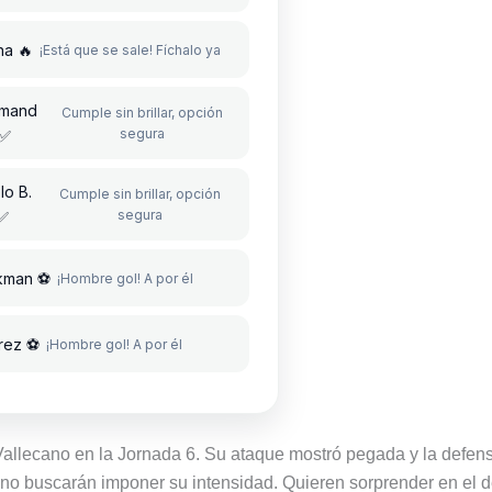
a 🔥
¡Está que se sale! Fíchalo ya
lmand
Cumple sin brillar, opción
segura
✅
lo B.
Cumple sin brillar, opción
segura
✅
kman ⚽
¡Hombre gol! A por él
rez ⚽
¡Hombre gol! A por él
o Vallecano en la Jornada 6. Su ataque mostró pegada y la defen
tano buscarán imponer su intensidad. Quieren sorprender en el d