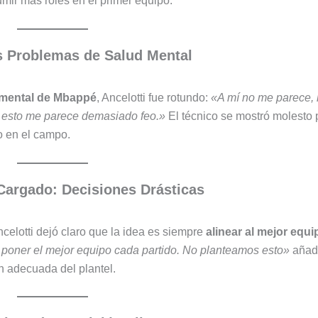
mir más roles en el primer equipo.
s Problemas de Salud Mental
 mental de Mbappé
, Ancelotti fue rotundo:
«A mí no me parece, 
en esto me parece demasiado feo.»
El técnico se mostró molesto 
o en el campo.
Cargado: Decisiones Drásticas
celotti dejó claro que la idea es siempre
alinear al mejor equi
 poner el mejor equipo cada partido. No planteamos esto»
añad
n adecuada del plantel.