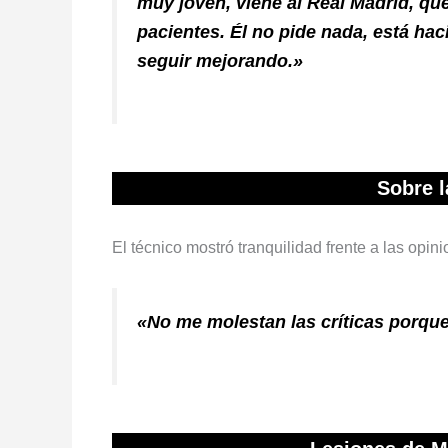
muy joven, viene al Real Madrid, qu
pacientes. Él no pide nada, está hac
seguir mejorando.»
Sobre l
El técnico mostró tranquilidad frente a las opin
«No me molestan las críticas porque 