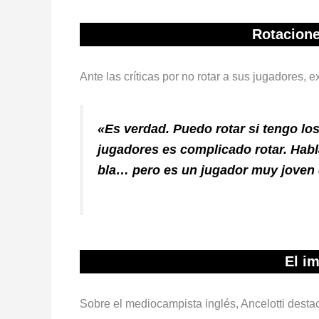
Rotaciones
Ante las críticas por no rotar a sus jugadores, e
«Es verdad. Puedo rotar si tengo los
jugadores es complicado rotar. Habl
bla… pero es un jugador muy joven 
El i
Sobre el mediocampista inglés, Ancelotti desta