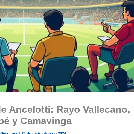
e Ancelotti: Rayo Vallecano,
pé y Camavinga
 Biwenger
|
13 de diciembre de 2024