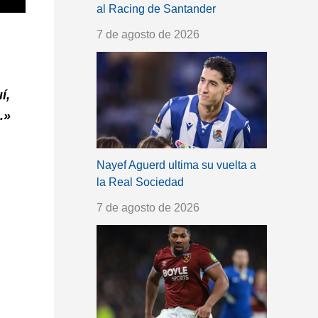
al Racing de Santander
7 de agosto de 2026
í,
.»
Nayef Aguerd ultima su vuelta a
la Real Sociedad
7 de agosto de 2026